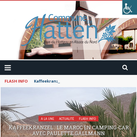
FLASH INFO
Kaffeekranzel : Le Maroc en camping-car avec Pau
A LA UNE
ACTUALITÉ
FLASH INFO
KAFFEEKRANZEL : LE MAROC EN CAMPING-CAR
AVEC PAULETTE GALLMANN