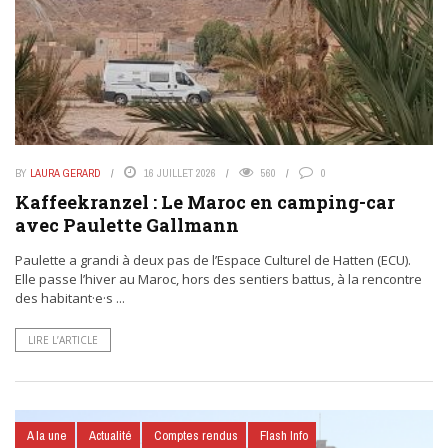
BY
LAURA GERARD
16 JUILLET 2026
560
0
Kaffeekranzel : Le Maroc en camping-car
avec Paulette Gallmann
Paulette a grandi à deux pas de l’Espace Culturel de Hatten (ECU).
Elle passe l’hiver au Maroc, hors des sentiers battus, à la rencontre
des habitant·e·s ...
LIRE L’ARTICLE
A la une
Actualité
Comptes rendus
Flash Info