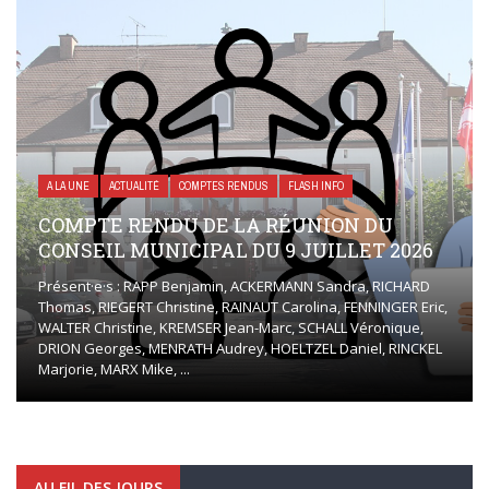
A LA UNE
ACTUALITÉ
COMPTES RENDUS
FLASH INFO
COMPTE RENDU DE LA RÉUNION DU
CONSEIL MUNICIPAL DU 9 JUILLET 2026
Présent·e·s : RAPP Benjamin, ACKERMANN Sandra, RICHARD
Thomas, RIEGERT Christine, RAINAUT Carolina, FENNINGER Eric,
WALTER Christine, KREMSER Jean-Marc, SCHALL Véronique,
DRION Georges, MENRATH Audrey, HOELTZEL Daniel, RINCKEL
Marjorie, MARX Mike, ...
AU FIL DES JOURS