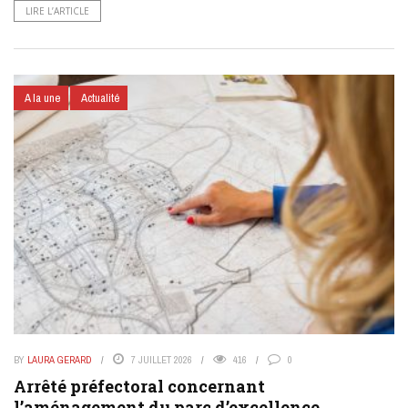
LIRE L’ARTICLE
A la une
Actualité
BY
LAURA GERARD
7 JUILLET 2026
416
0
Arrêté préfectoral concernant
l’aménagement du parc d’excellence