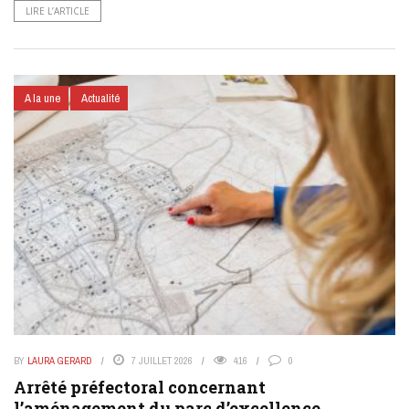
LIRE L’ARTICLE
A la une
Actualité
BY
LAURA GERARD
7 JUILLET 2026
416
0
Arrêté préfectoral concernant
l’aménagement du parc d’excellence