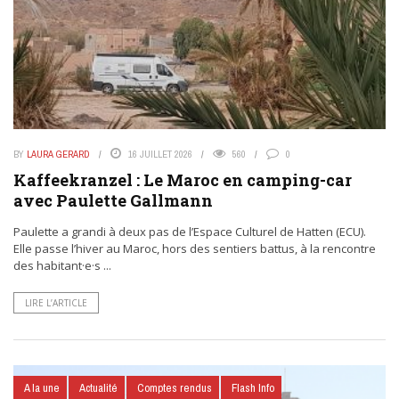
BY
LAURA GERARD
16 JUILLET 2026
560
0
Kaffeekranzel : Le Maroc en camping-car
avec Paulette Gallmann
Paulette a grandi à deux pas de l’Espace Culturel de Hatten (ECU).
Elle passe l’hiver au Maroc, hors des sentiers battus, à la rencontre
des habitant·e·s ...
LIRE L’ARTICLE
A la une
Actualité
Comptes rendus
Flash Info