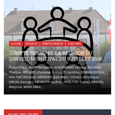
A LA UNE
ACTUALITÉ
COMPTES RENDUS
FLASH INFO
COMPTE RENDU DE LA RÉUNION DU
CONSEIL MUNICIPAL DU 9 JUILLET 2026
Présent·e·s : RAPP Benjamin, ACKERMANN Sandra, RICHARD
Thomas, RIEGERT Christine, RAINAUT Carolina, FENNINGER Eric,
WALTER Christine, KREMSER Jean-Marc, SCHALL Véronique,
DRION Georges, MENRATH Audrey, HOELTZEL Daniel, RINCKEL
Marjorie, MARX Mike, ...
AU FIL DES JOURS