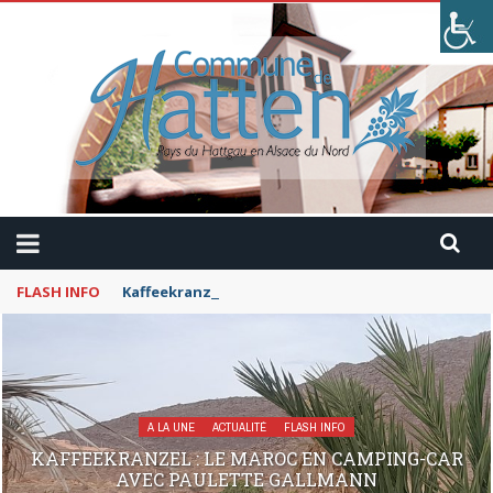
FLASH INFO
Kaffeekranzel : Le Maroc en camping-car avec Pau
A LA UNE
ACTUALITÉ
FLASH INFO
KAFFEEKRANZEL : LE MAROC EN CAMPING-CAR
AVEC PAULETTE GALLMANN