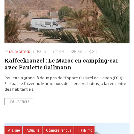
BY
LAURA GERARD
16 JUILLET 2026
565
0
Kaffeekranzel : Le Maroc en camping-car
avec Paulette Gallmann
Paulette a grandi à deux pas de l’Espace Culturel de Hatten (ECU).
Elle passe l’hiver au Maroc, hors des sentiers battus, à la rencontre
des habitant·e·s ...
LIRE L’ARTICLE
A la une
Actualité
Comptes rendus
Flash Info