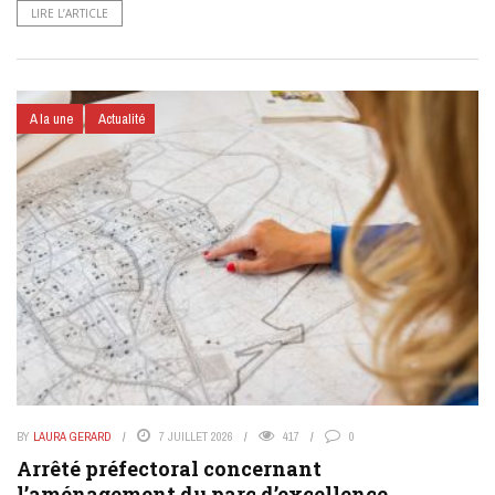
LIRE L’ARTICLE
A la une
Actualité
BY
LAURA GERARD
7 JUILLET 2026
417
0
Arrêté préfectoral concernant
l’aménagement du parc d’excellence