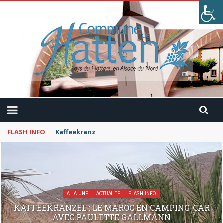
FLASH INFO
Kaffeekranzel : Le Maroc en camping-car avec Pau
A LA UNE
ACTUALITÉ
FLASH INFO
KAFFEEKRANZEL : LE MAROC EN CAMPING-CAR
AVEC PAULETTE GALLMANN