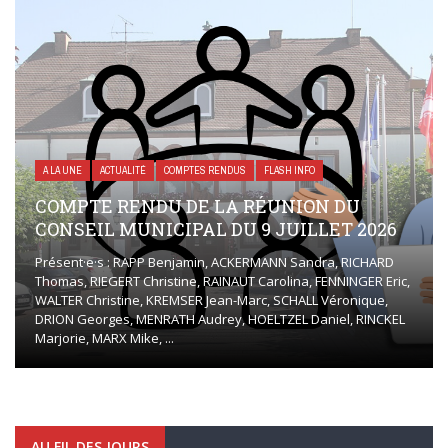
A LA UNE
ACTUALITÉ
COMPTES RENDUS
FLASH INFO
COMPTE RENDU DE LA RÉUNION DU
CONSEIL MUNICIPAL DU 9 JUILLET 2026
Présent·e·s : RAPP Benjamin, ACKERMANN Sandra, RICHARD
Thomas, RIEGERT Christine, RAINAUT Carolina, FENNINGER Eric,
WALTER Christine, KREMSER Jean-Marc, SCHALL Véronique,
DRION Georges, MENRATH Audrey, HOELTZEL Daniel, RINCKEL
Marjorie, MARX Mike, ...
AU FIL DES JOURS