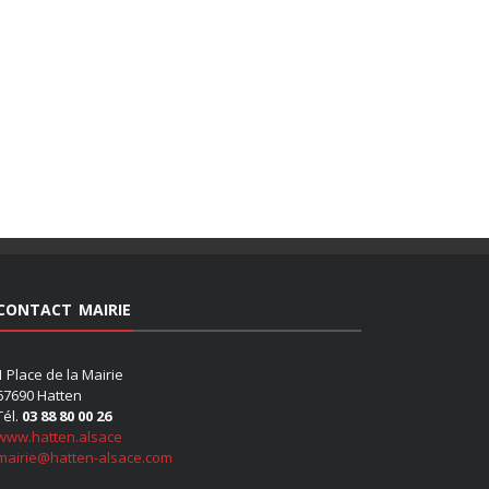
CONTACT MAIRIE
1 Place de la Mairie
67690 Hatten
Tél.
03 88 80 00 26
www.hatten.alsace
mairie@hatten-alsace.com