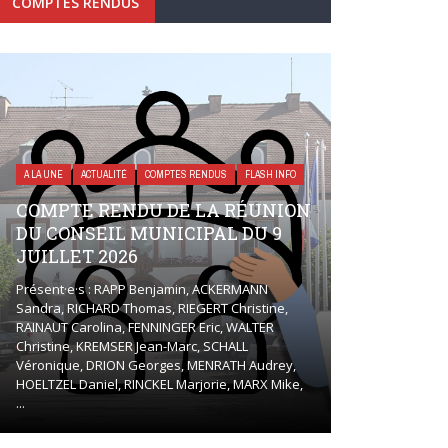
COMPTES RENDUS
A LA UNE
ACTUALITÉ
COMPTES RENDUS
FLASH INFO
COMPTE RENDU DE LA RÉUNION
DU CONSEIL MUNICIPAL DU 9
JUILLET 2026
Présent·e·s : RAPP Benjamin, ACKERMANN
Sandra, RICHARD Thomas, RIEGERT Christine,
RAINAUT Carolina, FENNINGER Eric, WALTER
Christine, KREMSER Jean-Marc, SCHALL
Véronique, DRION Georges, MENRATH Audrey,
HOELTZEL Daniel, RINCKEL Marjorie, MARX Mike,
...