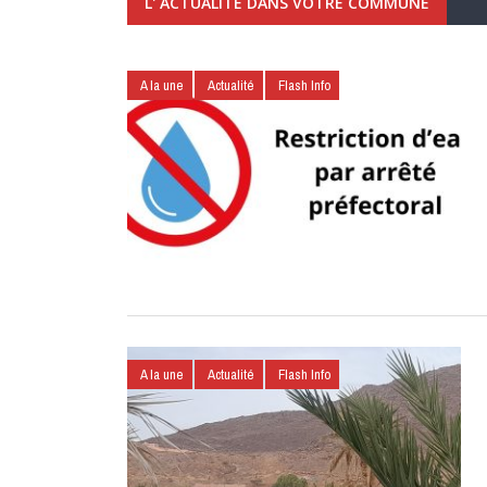
L' ACTUALITÉ DANS VOTRE COMMUNE
A la une
Actualité
Flash Info
A la une
Actualité
Flash Info