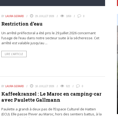
BY
LAURA GERARD
29 JUILLET 2026
1059
0
Restriction d’eau
Un arrêté préfectoral a été pris le 29 juillet 2026 concernant
l’usage de l’eau dans notre secteur suite à la sécheresse. Cet
arrêté est valable jusqu’au ...
LIRE L’ARTICLE
BY
LAURA GERARD
16 JUILLET 2026
522
0
Kaffeekranzel : Le Maroc en camping-car
avec Paulette Gallmann
Paulette a grandi à deux pas de l’Espace Culturel de Hatten
(ECU). Elle passe l’hiver au Maroc, hors des sentiers battus, à la