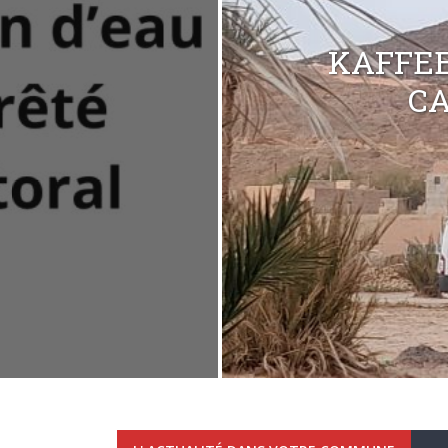
KAFFEE
C