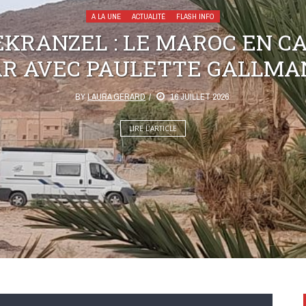
A LA UNE
ACTUALITÉ
FLASH INFO
KRANZEL : LE MAROC EN C
AR AVEC PAULETTE GALLMA
BY
LAURA GERARD
16 JUILLET 2026
LIRE L’ARTICLE