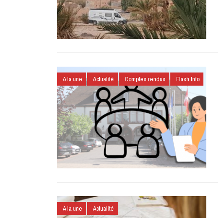
A la une
Actualité
Comptes rendus
Flash Info
A la une
Actualité