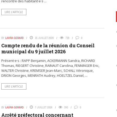
rencontre des habitant·e·s ...
LIRE L’ARTICLE
BY
LAURA GERARD
15 JUILLET 2026
728
0
Compte rendu de la réunion du Conseil
municipal du 9 juillet 2026
Présent·e·s : RAPP Benjamin, ACKERMANN Sandra, RICHARD
Thomas, RIEGERT Christine, RAINAUT Carolina, FENNINGER Eric,
WALTER Christine, KREMSER Jean-Marc, SCHALL Véronique,
DRION Georges, MENRATH Audrey, HOELTZEL Daniel, ...
LIRE L’ARTICLE
BY
LAURA GERARD
7 JUILLET 2026
393
0
Arrêté préfectoral concernant