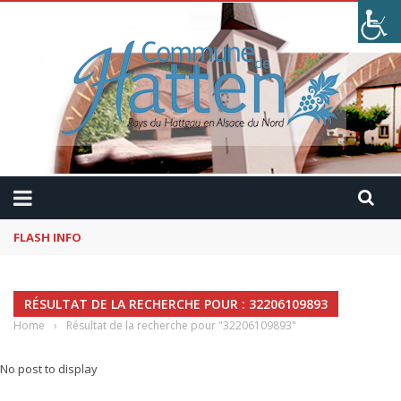
FLASH INFO
Kaffeekranzel : Le Maroc en camping-car avec Pau
RÉSULTAT DE LA RECHERCHE POUR : 32206109893
Home
›
Résultat de la recherche pour "32206109893"
No post to display