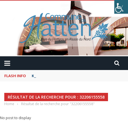
FLASH INFO
Kaffeekranzel : Le Maroc en camping-car avec Pau
RÉSULTAT DE LA RECHERCHE POUR : 32206155558
Home
›
Résultat de la recherche pour "32206155558"
No post to display