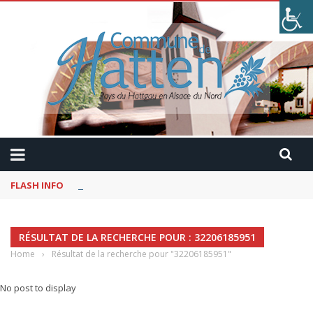
FLASH INFO
Kaffeekranzel : Le Maroc en camping-car avec Pau
RÉSULTAT DE LA RECHERCHE POUR : 32206185951
Home
›
Résultat de la recherche pour "32206185951"
No post to display