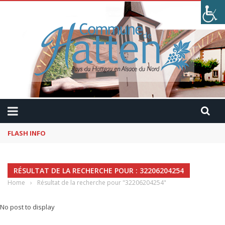
FLASH INFO
Kaffeekranzel : Le Maroc en camping-car avec Pau
RÉSULTAT DE LA RECHERCHE POUR : 32206204254
Home
›
Résultat de la recherche pour "32206204254"
No post to display