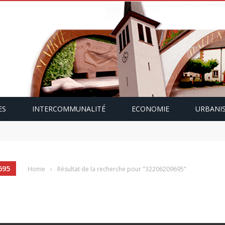
ES
INTERCOMMUNALITÉ
ECONOMIE
URBANI
mping-car avec Paulette Gallmann
695
Home
›
Résultat de la recherche pour "32206209695"