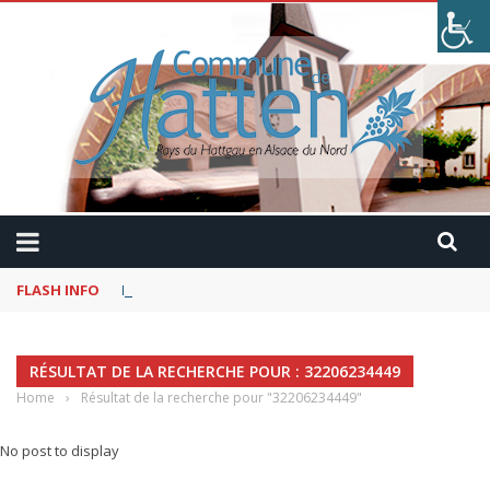
FLASH INFO
Kaffeekranzel : Le Maroc en camping-car avec Pau
RÉSULTAT DE LA RECHERCHE POUR : 32206234449
Home
›
Résultat de la recherche pour "32206234449"
No post to display