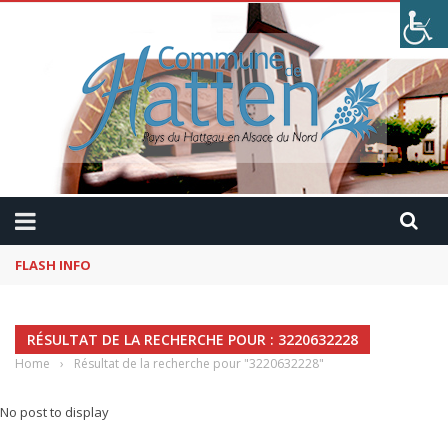
FLASH INFO
Kaffeekranzel : Le Maroc en camping-car avec Pau
RÉSULTAT DE LA RECHERCHE POUR : 3220632228
Home
›
Résultat de la recherche pour "3220632228"
No post to display