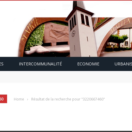
ES
INTERCOMMUNALITÉ
ECONOMIE
URBANI
mping-car avec Paulette Gallmann
60
Home
›
Résultat de la recherche pour "3220667460"