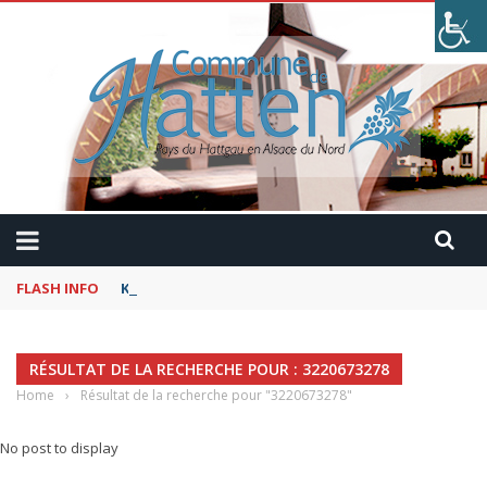
FLASH INFO
Kaffeekranzel : Le Maroc en camping-car avec Pau
RÉSULTAT DE LA RECHERCHE POUR : 3220673278
Home
›
Résultat de la recherche pour "3220673278"
No post to display