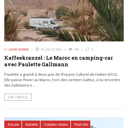
BY
LAURA GERARD
16 JUILLET 2026
569
0
Kaffeekranzel : Le Maroc en camping-car
avec Paulette Gallmann
Paulette a grandi à deux pas de l’Espace Culturel de Hatten (ECU).
Elle passe l’hiver au Maroc, hors des sentiers battus, à la rencontre
des habitant·e·s ...
LIRE L’ARTICLE
A la une
Actualité
Comptes rendus
Flash Info