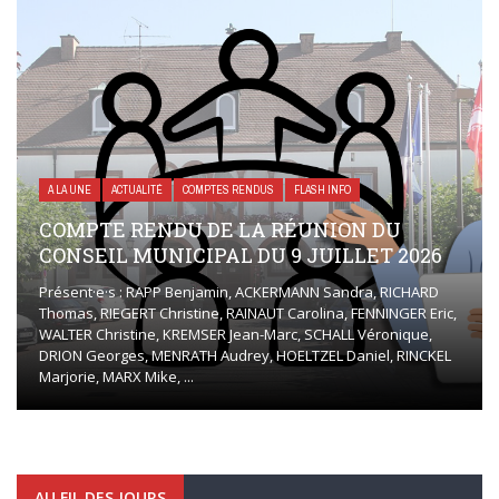
A LA UNE
ACTUALITÉ
COMPTES RENDUS
FLASH INFO
COMPTE RENDU DE LA RÉUNION DU
CONSEIL MUNICIPAL DU 9 JUILLET 2026
Présent·e·s : RAPP Benjamin, ACKERMANN Sandra, RICHARD
Thomas, RIEGERT Christine, RAINAUT Carolina, FENNINGER Eric,
WALTER Christine, KREMSER Jean-Marc, SCHALL Véronique,
DRION Georges, MENRATH Audrey, HOELTZEL Daniel, RINCKEL
Marjorie, MARX Mike, ...
AU FIL DES JOURS