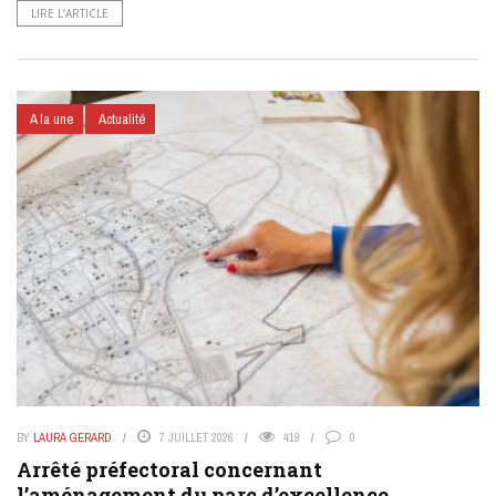
LIRE L’ARTICLE
A la une
Actualité
BY
LAURA GERARD
7 JUILLET 2026
419
0
Arrêté préfectoral concernant
l’aménagement du parc d’excellence