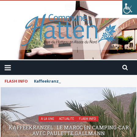
FLASH INFO
Kaffeekranzel : Le Maroc en camping-car avec Pau
A LA UNE
ACTUALITÉ
FLASH INFO
KAFFEEKRANZEL : LE MAROC EN CAMPING-CAR
AVEC PAULETTE GALLMANN