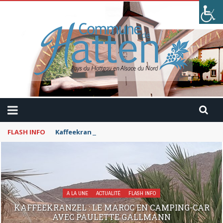
FLASH INFO
Kaffeekranzel : Le Maroc en camping-car avec Pau
A LA UNE
ACTUALITÉ
FLASH INFO
KAFFEEKRANZEL : LE MAROC EN CAMPING-CAR
AVEC PAULETTE GALLMANN