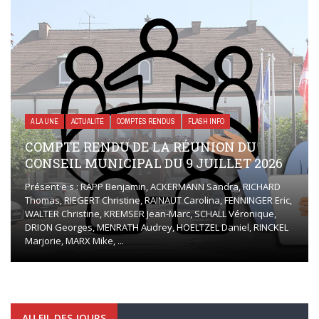
A LA UNE
ACTUALITÉ
COMPTES RENDUS
FLASH INFO
COMPTE RENDU DE LA RÉUNION DU
CONSEIL MUNICIPAL DU 9 JUILLET 2026
Présent·e·s : RAPP Benjamin, ACKERMANN Sandra, RICHARD
Thomas, RIEGERT Christine, RAINAUT Carolina, FENNINGER Eric,
WALTER Christine, KREMSER Jean-Marc, SCHALL Véronique,
DRION Georges, MENRATH Audrey, HOELTZEL Daniel, RINCKEL
Marjorie, MARX Mike, ...
AU FIL DES JOURS