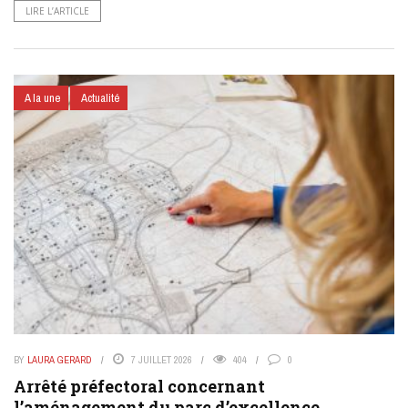
LIRE L’ARTICLE
A la une
Actualité
BY
LAURA GERARD
7 JUILLET 2026
404
0
Arrêté préfectoral concernant
l’aménagement du parc d’excellence