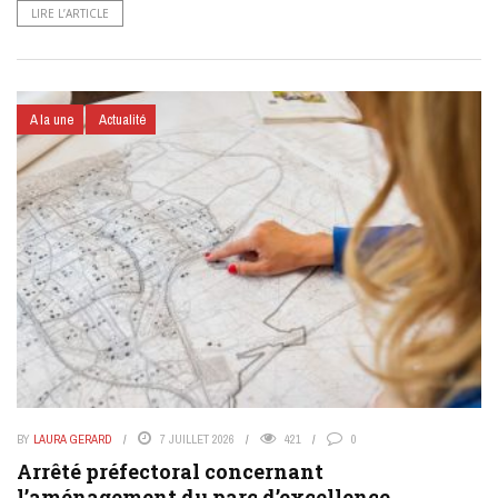
LIRE L’ARTICLE
A la une
Actualité
BY
LAURA GERARD
7 JUILLET 2026
421
0
Arrêté préfectoral concernant
l’aménagement du parc d’excellence