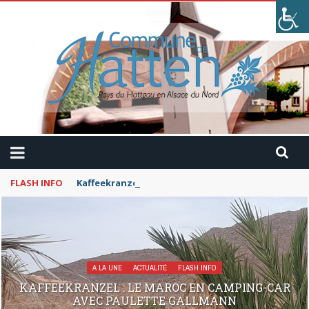
FLASH INFO
Kaffeekranzel : Le Maroc en camping-car avec Pau
A LA UNE
ACTUALITÉ
FLASH INFO
KAFFEEKRANZEL : LE MAROC EN CAMPING-CAR
AVEC PAULETTE GALLMANN