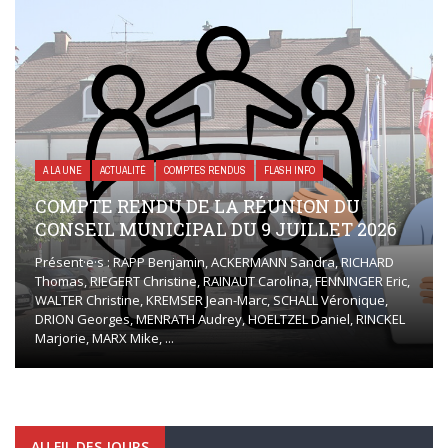
A LA UNE
ACTUALITÉ
COMPTES RENDUS
FLASH INFO
COMPTE RENDU DE LA RÉUNION DU
CONSEIL MUNICIPAL DU 9 JUILLET 2026
Présent·e·s : RAPP Benjamin, ACKERMANN Sandra, RICHARD
Thomas, RIEGERT Christine, RAINAUT Carolina, FENNINGER Eric,
WALTER Christine, KREMSER Jean-Marc, SCHALL Véronique,
DRION Georges, MENRATH Audrey, HOELTZEL Daniel, RINCKEL
Marjorie, MARX Mike, ...
AU FIL DES JOURS