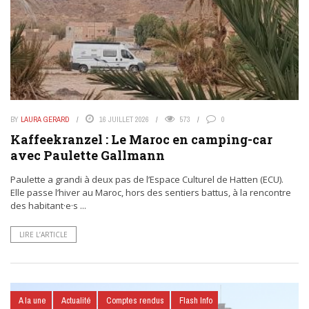
BY
LAURA GERARD
16 JUILLET 2026
573
0
Kaffeekranzel : Le Maroc en camping-car
avec Paulette Gallmann
Paulette a grandi à deux pas de l’Espace Culturel de Hatten (ECU).
Elle passe l’hiver au Maroc, hors des sentiers battus, à la rencontre
des habitant·e·s ...
LIRE L’ARTICLE
A la une
Actualité
Comptes rendus
Flash Info