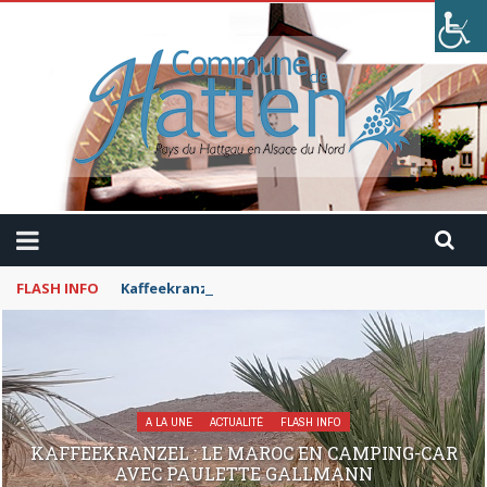
FLASH INFO
Kaffeekranzel : Le Maroc en camping-car avec Pau
A LA UNE
ACTUALITÉ
FLASH INFO
KAFFEEKRANZEL : LE MAROC EN CAMPING-CAR
AVEC PAULETTE GALLMANN