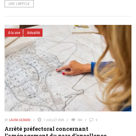
LIRE L’ARTICLE
A la une
Actualité
BY
LAURA GERARD
7 JUILLET 2026
394
0
Arrêté préfectoral concernant
l’aménagement du parc d’excellence