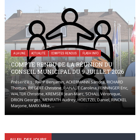
A LA UNE
ACTUALITÉ
COMPTES RENDUS
FLASH INFO
COMPTE RENDU DE LA RÉUNION DU
CONSEIL MUNICIPAL DU 9 JUILLET 2026
Présent·e·s : RAPP Benjamin, ACKERMANN Sandra, RICHARD
Thomas, RIEGERT Christine, RAINAUT Carolina, FENNINGER Eric,
WALTER Christine, KREMSER Jean-Marc, SCHALL Véronique,
DRION Georges, MENRATH Audrey, HOELTZEL Daniel, RINCKEL
Marjorie, MARX Mike, ...
AU FIL DES JOURS