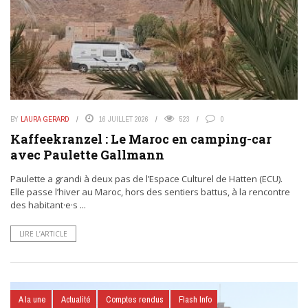
BY
LAURA GERARD
16 JUILLET 2026
523
0
Kaffeekranzel : Le Maroc en camping-car
avec Paulette Gallmann
Paulette a grandi à deux pas de l’Espace Culturel de Hatten (ECU).
Elle passe l’hiver au Maroc, hors des sentiers battus, à la rencontre
des habitant·e·s ...
LIRE L’ARTICLE
A la une
Actualité
Comptes rendus
Flash Info