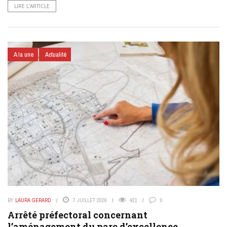
LIRE L’ARTICLE
A la une
Actualité
BY
LAURA GERARD
7 JUILLET 2026
421
0
Arrêté préfectoral concernant
l’aménagement du parc d’excellence