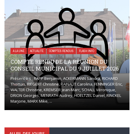
A LA UNE
ACTUALITÉ
COMPTES RENDUS
FLASH INFO
COMPTE RENDU DE LA RÉUNION DU
CONSEIL MUNICIPAL DU 9 JUILLET 2026
Présent·e·s : RAPP Benjamin, ACKERMANN Sandra, RICHARD
Thomas, RIEGERT Christine, RAINAUT Carolina, FENNINGER Eric,
WALTER Christine, KREMSER Jean-Marc, SCHALL Véronique,
DRION Georges, MENRATH Audrey, HOELTZEL Daniel, RINCKEL
Marjorie, MARX Mike, ...
AU FIL DES JOURS