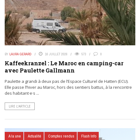
BY
LAURA GERARD
16 JUILLET 2026
573
0
Kaffeekranzel : Le Maroc en camping-car
avec Paulette Gallmann
Paulette a grandi à deux pas de l’Espace Culturel de Hatten (ECU).
Elle passe l’hiver au Maroc, hors des sentiers battus, à la rencontre
des habitant·e·s ...
LIRE L’ARTICLE
A la une
Actualité
Comptes rendus
Flash Info