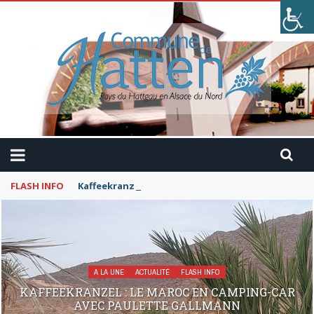
FLASH INFO
Kaffeekranzel : Le Maroc en camping-car avec Pau
A LA UNE
ACTUALITÉ
FLASH INFO
KAFFEEKRANZEL : LE MAROC EN CAMPING-CAR
AVEC PAULETTE GALLMANN