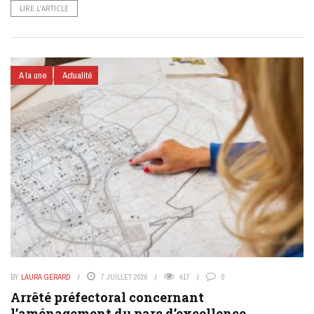
LIRE L’ARTICLE
A la une
Actualité
BY
LAURA GERARD
7 JUILLET 2026
417
0
Arrêté préfectoral concernant
l’aménagement du parc d’excellence