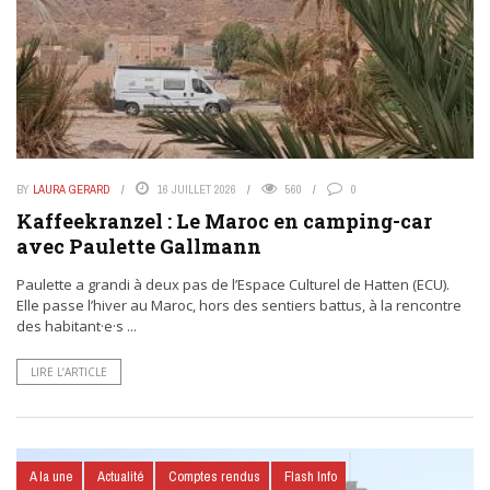
BY
LAURA GERARD
16 JUILLET 2026
560
0
Kaffeekranzel : Le Maroc en camping-car
avec Paulette Gallmann
Paulette a grandi à deux pas de l’Espace Culturel de Hatten (ECU).
Elle passe l’hiver au Maroc, hors des sentiers battus, à la rencontre
des habitant·e·s ...
LIRE L’ARTICLE
A la une
Actualité
Comptes rendus
Flash Info