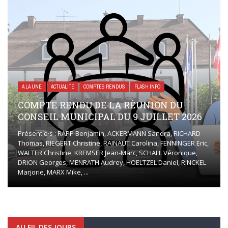
A LA UNE
ACTUALITÉ
COMPTES RENDUS
FLASH INFO
COMPTE RENDU DE LA RÉUNION DU
CONSEIL MUNICIPAL DU 9 JUILLET 2026
Présent·e·s : RAPP Benjamin, ACKERMANN Sandra, RICHARD
Thomas, RIEGERT Christine, RAINAUT Carolina, FENNINGER Eric,
WALTER Christine, KREMSER Jean-Marc, SCHALL Véronique,
DRION Georges, MENRATH Audrey, HOELTZEL Daniel, RINCKEL
Marjorie, MARX Mike, ...
AU FIL DES JOURS