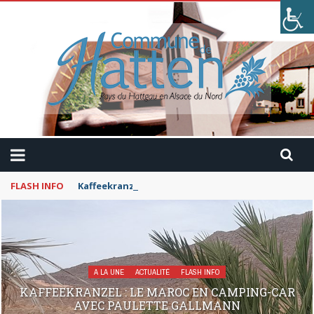
FLASH INFO
Kaffeekranzel : Le Maroc en camping-car avec Pau
A LA UNE
ACTUALITÉ
FLASH INFO
KAFFEEKRANZEL : LE MAROC EN CAMPING-CAR
AVEC PAULETTE GALLMANN