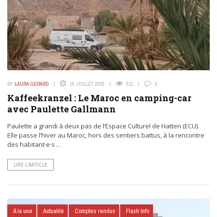
BY
LAURA GERARD
16 JUILLET 2026
511
0
Kaffeekranzel : Le Maroc en camping-car
avec Paulette Gallmann
Paulette a grandi à deux pas de l’Espace Culturel de Hatten (ECU).
Elle passe l’hiver au Maroc, hors des sentiers battus, à la rencontre
des habitant·e·s ...
LIRE L’ARTICLE
A la une
Actualité
Comptes rendus
Flash Info