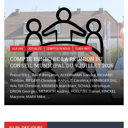
A LA UNE
ACTUALITÉ
COMPTES RENDUS
FLASH INFO
COMPTE RENDU DE LA RÉUNION DU
CONSEIL MUNICIPAL DU 9 JUILLET 2026
Présent·e·s : RAPP Benjamin, ACKERMANN Sandra, RICHARD
Thomas, RIEGERT Christine, RAINAUT Carolina, FENNINGER Eric,
WALTER Christine, KREMSER Jean-Marc, SCHALL Véronique,
DRION Georges, MENRATH Audrey, HOELTZEL Daniel, RINCKEL
Marjorie, MARX Mike, ...
AU FIL DES JOURS