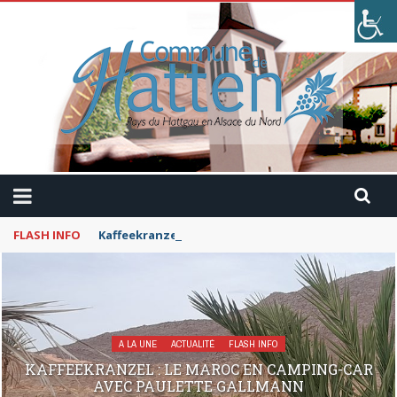
FLASH INFO
Kaffeekranzel : Le Maroc en camping-car avec Pau
A LA UNE
ACTUALITÉ
FLASH INFO
KAFFEEKRANZEL : LE MAROC EN CAMPING-CAR
AVEC PAULETTE GALLMANN