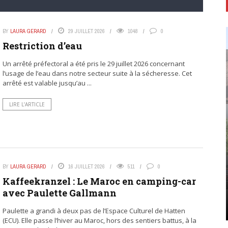
BY
LAURA GERARD
29 JUILLET 2026
1048
0
Restriction d’eau
Un arrêté préfectoral a été pris le 29 juillet 2026 concernant
l’usage de l’eau dans notre secteur suite à la sécheresse. Cet
arrêté est valable jusqu’au ...
LIRE L’ARTICLE
BY
LAURA GERARD
16 JUILLET 2026
511
0
Kaffeekranzel : Le Maroc en camping-car
avec Paulette Gallmann
Paulette a grandi à deux pas de l’Espace Culturel de Hatten
(ECU). Elle passe l’hiver au Maroc, hors des sentiers battus, à la