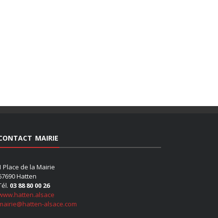
CONTACT MAIRIE
1 Place de la Mairie
67690 Hatten
Tél.
03 88 80 00 26
www.hatten.alsace
mairie@hatten-alsace.com