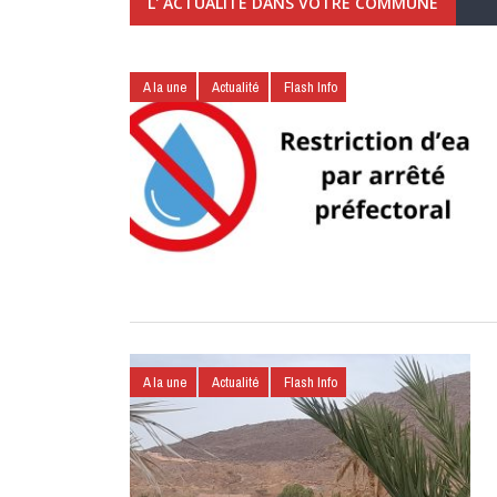
L' ACTUALITÉ DANS VOTRE COMMUNE
A la une
Actualité
Flash Info
A la une
Actualité
Flash Info