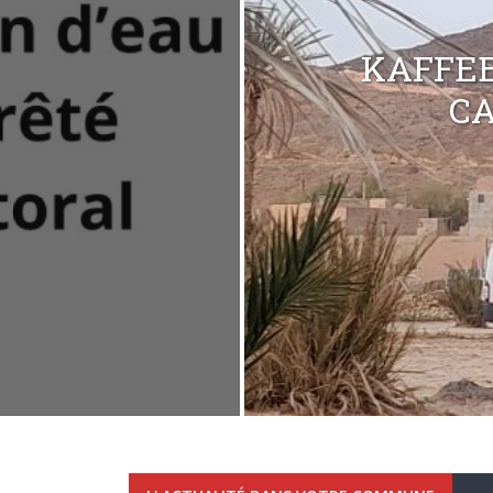
KAFFEE
C