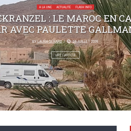
A LA UNE
ACTUALITÉ
FLASH INFO
KRANZEL : LE MAROC EN C
AR AVEC PAULETTE GALLMA
BY
LAURA GERARD
16 JUILLET 2026
LIRE L’ARTICLE