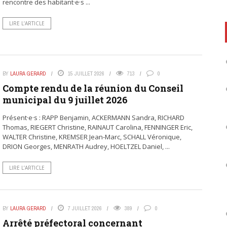
rencontre des habitant·e·s ...
LIRE L’ARTICLE
BY
LAURA GERARD
15 JUILLET 2026
713
0
Compte rendu de la réunion du Conseil
municipal du 9 juillet 2026
Présent·e·s : RAPP Benjamin, ACKERMANN Sandra, RICHARD
Thomas, RIEGERT Christine, RAINAUT Carolina, FENNINGER Eric,
WALTER Christine, KREMSER Jean-Marc, SCHALL Véronique,
DRION Georges, MENRATH Audrey, HOELTZEL Daniel, ...
LIRE L’ARTICLE
BY
LAURA GERARD
7 JUILLET 2026
389
0
Arrêté préfectoral concernant