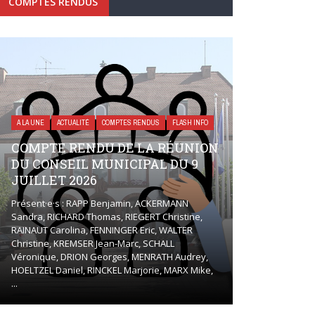
COMPTES RENDUS
A LA UNE
ACTUALITÉ
COMPTES RENDUS
FLASH INFO
COMPTE RENDU DE LA RÉUNION
DU CONSEIL MUNICIPAL DU 9
JUILLET 2026
Présent·e·s : RAPP Benjamin, ACKERMANN
Sandra, RICHARD Thomas, RIEGERT Christine,
RAINAUT Carolina, FENNINGER Eric, WALTER
Christine, KREMSER Jean-Marc, SCHALL
Véronique, DRION Georges, MENRATH Audrey,
HOELTZEL Daniel, RINCKEL Marjorie, MARX Mike,
...