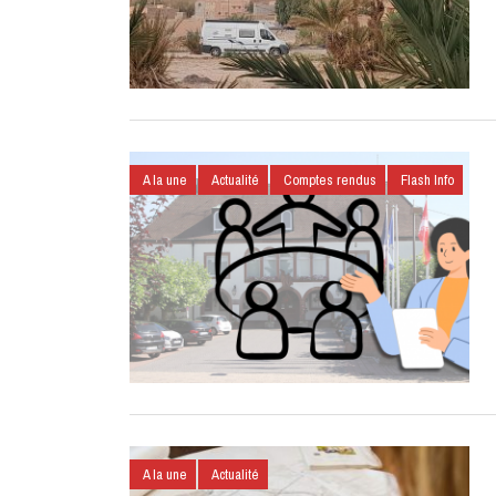
A la une
Actualité
Comptes rendus
Flash Info
A la une
Actualité