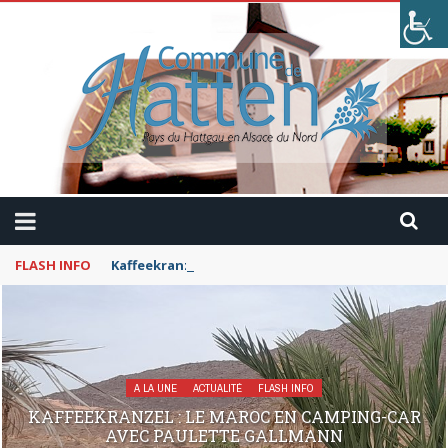
FLASH INFO
Kaffeekranzel : Le Maroc en camping-car avec Pau
A LA UNE
ACTUALITÉ
FLASH INFO
KAFFEEKRANZEL : LE MAROC EN CAMPING-CAR
AVEC PAULETTE GALLMANN