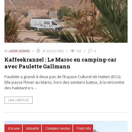
BY
LAURA GERARD
16 JUILLET 2026
519
0
Kaffeekranzel : Le Maroc en camping-car
avec Paulette Gallmann
Paulette a grandi à deux pas de l’Espace Culturel de Hatten (ECU).
Elle passe l’hiver au Maroc, hors des sentiers battus, à la rencontre
des habitant·e·s ...
LIRE L’ARTICLE
A la une
Actualité
Comptes rendus
Flash Info