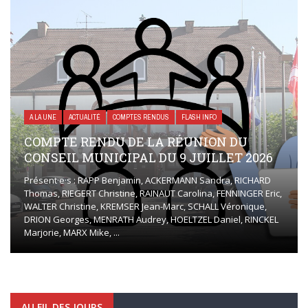
A LA UNE
ACTUALITÉ
COMPTES RENDUS
FLASH INFO
COMPTE RENDU DE LA RÉUNION DU
CONSEIL MUNICIPAL DU 9 JUILLET 2026
Présent·e·s : RAPP Benjamin, ACKERMANN Sandra, RICHARD
Thomas, RIEGERT Christine, RAINAUT Carolina, FENNINGER Eric,
WALTER Christine, KREMSER Jean-Marc, SCHALL Véronique,
DRION Georges, MENRATH Audrey, HOELTZEL Daniel, RINCKEL
Marjorie, MARX Mike, ...
AU FIL DES JOURS