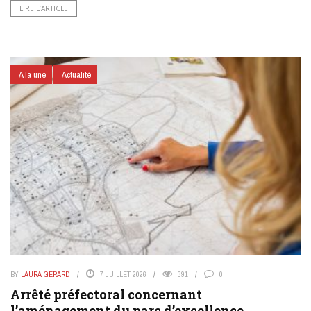
LIRE L’ARTICLE
A la une
Actualité
BY
LAURA GERARD
7 JUILLET 2026
391
0
Arrêté préfectoral concernant
l’aménagement du parc d’excellence