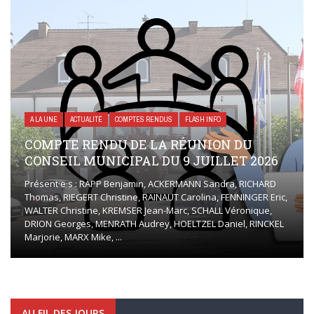
A LA UNE
ACTUALITÉ
COMPTES RENDUS
FLASH INFO
COMPTE RENDU DE LA RÉUNION DU
CONSEIL MUNICIPAL DU 9 JUILLET 2026
Présent·e·s : RAPP Benjamin, ACKERMANN Sandra, RICHARD
Thomas, RIEGERT Christine, RAINAUT Carolina, FENNINGER Eric,
WALTER Christine, KREMSER Jean-Marc, SCHALL Véronique,
DRION Georges, MENRATH Audrey, HOELTZEL Daniel, RINCKEL
Marjorie, MARX Mike, ...
AU FIL DES JOURS