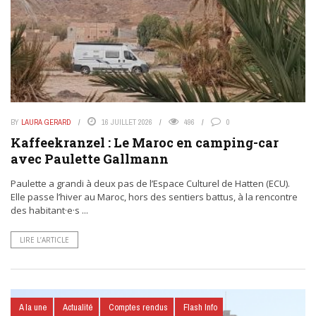
BY
LAURA GERARD
16 JUILLET 2026
496
0
Kaffeekranzel : Le Maroc en camping-car
avec Paulette Gallmann
Paulette a grandi à deux pas de l’Espace Culturel de Hatten (ECU).
Elle passe l’hiver au Maroc, hors des sentiers battus, à la rencontre
des habitant·e·s ...
LIRE L’ARTICLE
A la une
Actualité
Comptes rendus
Flash Info