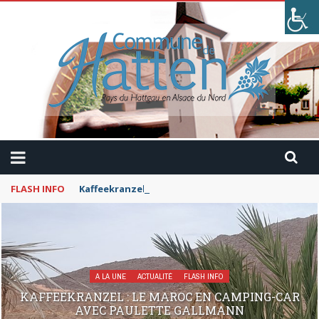
FLASH INFO
Kaffeekranzel : Le Maroc en camping-car avec Pau
A LA UNE
ACTUALITÉ
FLASH INFO
KAFFEEKRANZEL : LE MAROC EN CAMPING-CAR
AVEC PAULETTE GALLMANN