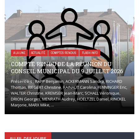
A LA UNE
ACTUALITÉ
COMPTES RENDUS
FLASH INFO
COMPTE RENDU DE LA RÉUNION DU
CONSEIL MUNICIPAL DU 9 JUILLET 2026
Présent·e·s : RAPP Benjamin, ACKERMANN Sandra, RICHARD
Thomas, RIEGERT Christine, RAINAUT Carolina, FENNINGER Eric,
WALTER Christine, KREMSER Jean-Marc, SCHALL Véronique,
DRION Georges, MENRATH Audrey, HOELTZEL Daniel, RINCKEL
Marjorie, MARX Mike, ...
AU FIL DES JOURS