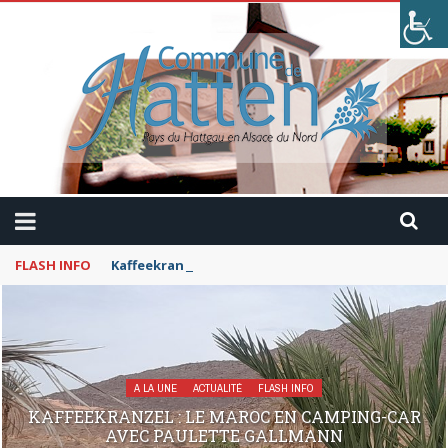
FLASH INFO
Kaffeekranzel : Le Maroc en camping-car avec Pau
A LA UNE
ACTUALITÉ
FLASH INFO
KAFFEEKRANZEL : LE MAROC EN CAMPING-CAR
AVEC PAULETTE GALLMANN