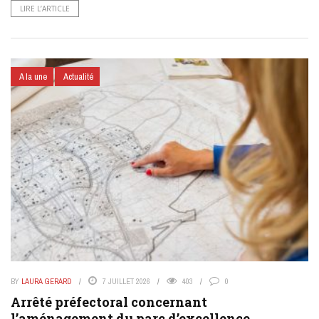
LIRE L’ARTICLE
A la une
Actualité
BY
LAURA GERARD
7 JUILLET 2026
403
0
Arrêté préfectoral concernant
l’aménagement du parc d’excellence