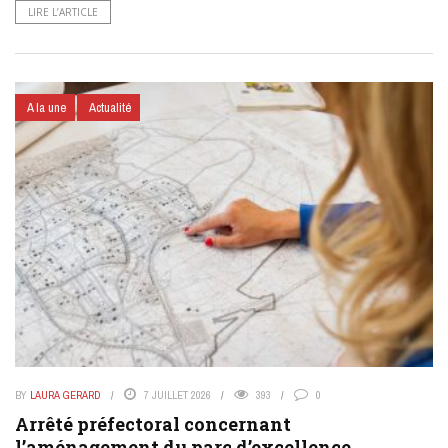
LIRE L’ARTICLE
A la une
Actualité
BY
LAURA GERARD
7 JUILLET 2026
393
0
Arrêté préfectoral concernant
l’aménagement du parc d’excellence