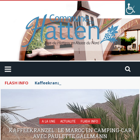
FLASH INFO
Kaffeekranzel : Le Maroc en camping-car avec Pau
A LA UNE
ACTUALITÉ
FLASH INFO
KAFFEEKRANZEL : LE MAROC EN CAMPING-CAR
AVEC PAULETTE GALLMANN