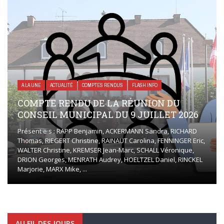
A LA UNE
ACTUALITÉ
COMPTES RENDUS
FLASH INFO
COMPTE RENDU DE LA RÉUNION DU
CONSEIL MUNICIPAL DU 9 JUILLET 2026
Présent·e·s : RAPP Benjamin, ACKERMANN Sandra, RICHARD
Thomas, RIEGERT Christine, RAINAUT Carolina, FENNINGER Eric,
WALTER Christine, KREMSER Jean-Marc, SCHALL Véronique,
DRION Georges, MENRATH Audrey, HOELTZEL Daniel, RINCKEL
Marjorie, MARX Mike, ...
AU FIL DES JOURS