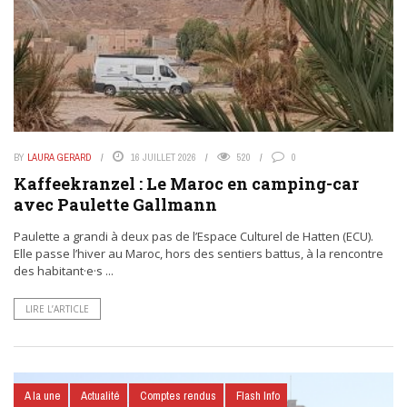
BY
LAURA GERARD
16 JUILLET 2026
520
0
Kaffeekranzel : Le Maroc en camping-car
avec Paulette Gallmann
Paulette a grandi à deux pas de l’Espace Culturel de Hatten (ECU).
Elle passe l’hiver au Maroc, hors des sentiers battus, à la rencontre
des habitant·e·s ...
LIRE L’ARTICLE
A la une
Actualité
Comptes rendus
Flash Info