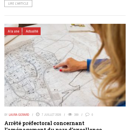
LIRE L’ARTICLE
A la une
Actualité
BY
LAURA GERARD
7 JUILLET 2026
389
0
Arrêté préfectoral concernant
l’aménagement du parc d’excellence