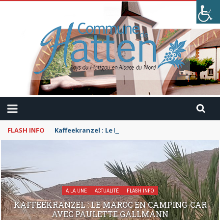
FLASH INFO
Kaffeekranzel : Le Maroc en camping-car avec Pau
A LA UNE
ACTUALITÉ
FLASH INFO
KAFFEEKRANZEL : LE MAROC EN CAMPING-CAR
AVEC PAULETTE GALLMANN