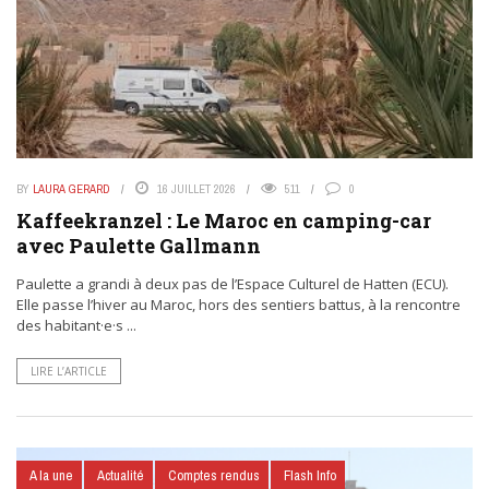
BY
LAURA GERARD
16 JUILLET 2026
511
0
Kaffeekranzel : Le Maroc en camping-car
avec Paulette Gallmann
Paulette a grandi à deux pas de l’Espace Culturel de Hatten (ECU).
Elle passe l’hiver au Maroc, hors des sentiers battus, à la rencontre
des habitant·e·s ...
LIRE L’ARTICLE
A la une
Actualité
Comptes rendus
Flash Info