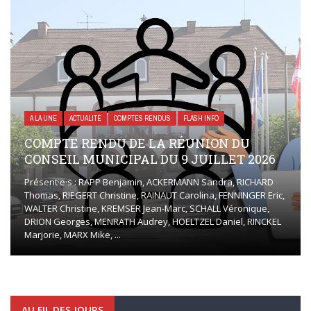
A LA UNE
ACTUALITÉ
COMPTES RENDUS
FLASH INFO
COMPTE RENDU DE LA RÉUNION DU
CONSEIL MUNICIPAL DU 9 JUILLET 2026
Présent·e·s : RAPP Benjamin, ACKERMANN Sandra, RICHARD
Thomas, RIEGERT Christine, RAINAUT Carolina, FENNINGER Eric,
WALTER Christine, KREMSER Jean-Marc, SCHALL Véronique,
DRION Georges, MENRATH Audrey, HOELTZEL Daniel, RINCKEL
Marjorie, MARX Mike, ...
AU FIL DES JOURS