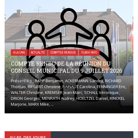
A LA UNE
ACTUALITÉ
COMPTES RENDUS
FLASH INFO
COMPTE RENDU DE LA RÉUNION DU
CONSEIL MUNICIPAL DU 9 JUILLET 2026
Présent·e·s : RAPP Benjamin, ACKERMANN Sandra, RICHARD
Thomas, RIEGERT Christine, RAINAUT Carolina, FENNINGER Eric,
WALTER Christine, KREMSER Jean-Marc, SCHALL Véronique,
DRION Georges, MENRATH Audrey, HOELTZEL Daniel, RINCKEL
Marjorie, MARX Mike, ...
AU FIL DES JOURS