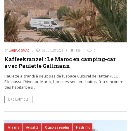
BY
LAURA GERARD
16 JUILLET 2026
520
0
Kaffeekranzel : Le Maroc en camping-car
avec Paulette Gallmann
Paulette a grandi à deux pas de l’Espace Culturel de Hatten (ECU).
Elle passe l’hiver au Maroc, hors des sentiers battus, à la rencontre
des habitant·e·s ...
LIRE L’ARTICLE
A la une
Actualité
Comptes rendus
Flash Info