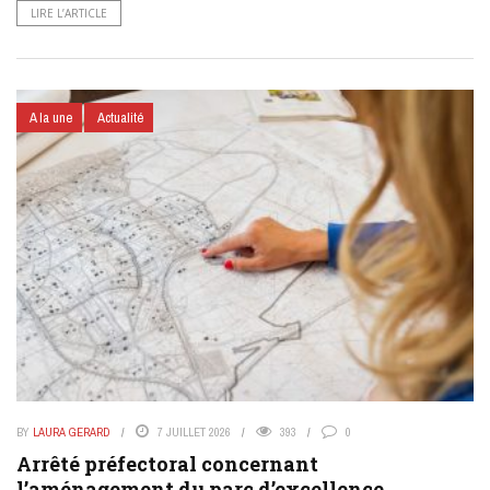
LIRE L’ARTICLE
A la une
Actualité
BY
LAURA GERARD
7 JUILLET 2026
393
0
Arrêté préfectoral concernant
l’aménagement du parc d’excellence