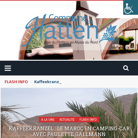
FLASH INFO
Kaffeekranzel : Le Maroc en camping-car avec Pau
A LA UNE
ACTUALITÉ
FLASH INFO
KAFFEEKRANZEL : LE MAROC EN CAMPING-CAR
AVEC PAULETTE GALLMANN