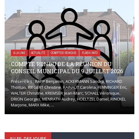
A LA UNE
ACTUALITÉ
COMPTES RENDUS
FLASH INFO
COMPTE RENDU DE LA RÉUNION DU
CONSEIL MUNICIPAL DU 9 JUILLET 2026
Présent·e·s : RAPP Benjamin, ACKERMANN Sandra, RICHARD
Thomas, RIEGERT Christine, RAINAUT Carolina, FENNINGER Eric,
WALTER Christine, KREMSER Jean-Marc, SCHALL Véronique,
DRION Georges, MENRATH Audrey, HOELTZEL Daniel, RINCKEL
Marjorie, MARX Mike, ...
AU FIL DES JOURS