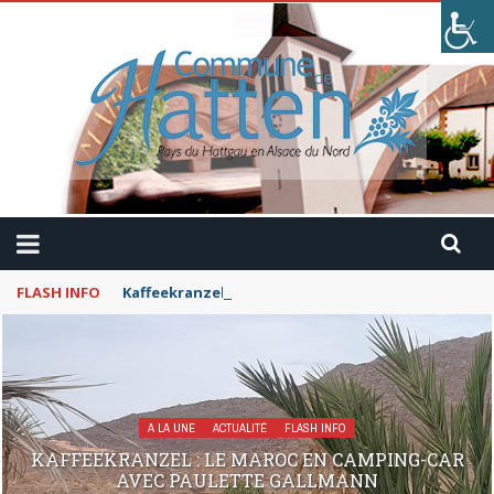
FLASH INFO
Kaffeekranzel : Le Maroc en camping-car avec Pau
A LA UNE
ACTUALITÉ
FLASH INFO
KAFFEEKRANZEL : LE MAROC EN CAMPING-CAR
AVEC PAULETTE GALLMANN