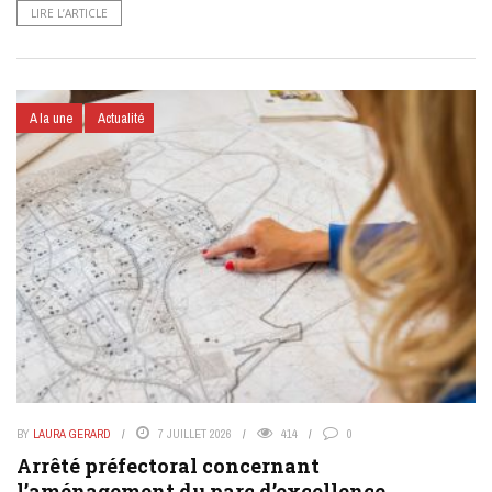
LIRE L’ARTICLE
A la une
Actualité
BY
LAURA GERARD
7 JUILLET 2026
414
0
Arrêté préfectoral concernant
l’aménagement du parc d’excellence