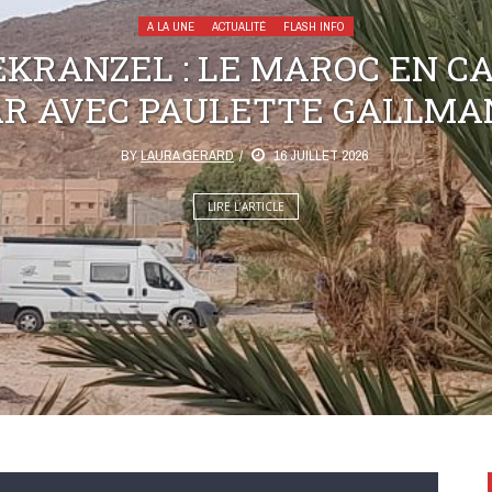
A LA UNE
ACTUALITÉ
FLASH INFO
KRANZEL : LE MAROC EN C
AR AVEC PAULETTE GALLMA
BY
LAURA GERARD
16 JUILLET 2026
LIRE L’ARTICLE