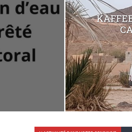
KAFFEE
C