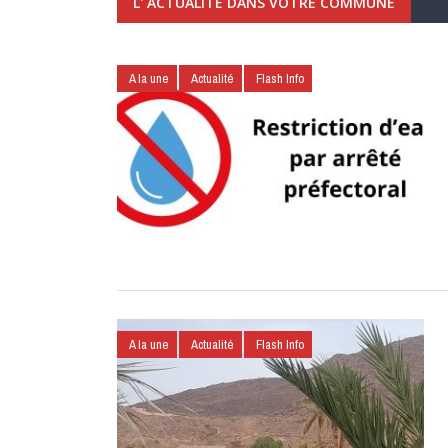
L' ACTUALITÉ DANS VOTRE COMMUNE
A la une
Actualité
Flash Info
A la une
Actualité
Flash Info