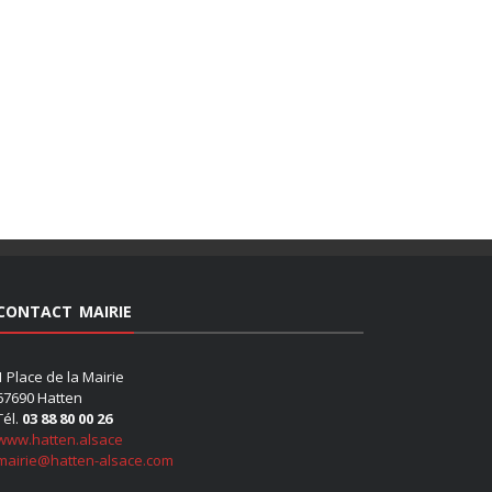
CONTACT MAIRIE
1 Place de la Mairie
67690 Hatten
Tél.
03 88 80 00 26
www.hatten.alsace
mairie@hatten-alsace.com