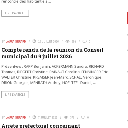
rencontre des habitant·e·s ...
LIRE L’ARTICLE
BY
LAURA GERARD
15 JUILLET 2026
694
0
Compte rendu de la réunion du Conseil
municipal du 9 juillet 2026
Présent·e·s : RAPP Benjamin, ACKERMANN Sandra, RICHARD
Thomas, RIEGERT Christine, RAINAUT Carolina, FENNINGER Eric,
WALTER Christine, KREMSER Jean-Marc, SCHALL Véronique,
DRION Georges, MENRATH Audrey, HOELTZEL Daniel, ...
LIRE L’ARTICLE
BY
LAURA GERARD
7 JUILLET 2026
376
0
Arrêté préfectoral concernant