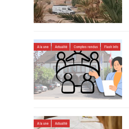
A la une
Actualité
Comptes rendus
Flash Info
A la une
Actualité