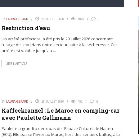
BY
LAURA GERARD
29 JUILLET 2026
1026
0
Restriction d’eau
Un arrêté préfectoral a été pris le 29 juillet 2026 concernant
l’usage de l’eau dans notre secteur suite à la sécheresse. Cet
arrêté est valable jusqu’au ...
LIRE L’ARTICLE
BY
LAURA GERARD
16 JUILLET 2026
491
0
Kaffeekranzel : Le Maroc en camping-car
avec Paulette Gallmann
Paulette a grandi à deux pas de l’Espace Culturel de Hatten
(ECU). Elle passe l’hiver au Maroc, hors des sentiers battus, à la