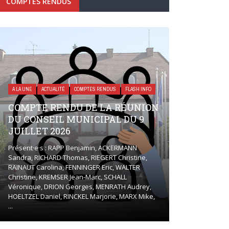
COMPTES RENDUS
A LA UNE
ACTUALITÉ
COMPTES RENDUS
FLASH INFO
COMPTE RENDU DE LA RÉUNION
DU CONSEIL MUNICIPAL DU 9
JUILLET 2026
Présent·e·s : RAPP Benjamin, ACKERMANN
Sandra, RICHARD Thomas, RIEGERT Christine,
RAINAUT Carolina, FENNINGER Eric, WALTER
Christine, KREMSER Jean-Marc, SCHALL
Véronique, DRION Georges, MENRATH Audrey,
HOELTZEL Daniel, RINCKEL Marjorie, MARX Mike,
...