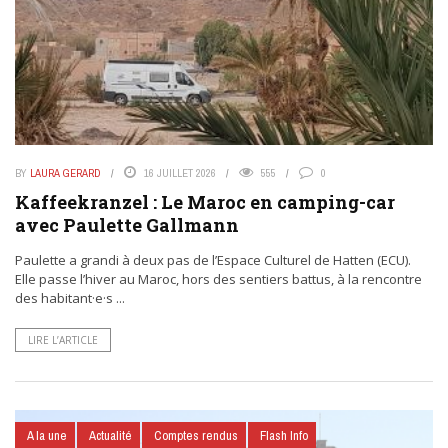
BY
LAURA GERARD
16 JUILLET 2026
555
0
Kaffeekranzel : Le Maroc en camping-car
avec Paulette Gallmann
Paulette a grandi à deux pas de l’Espace Culturel de Hatten (ECU).
Elle passe l’hiver au Maroc, hors des sentiers battus, à la rencontre
des habitant·e·s ...
LIRE L’ARTICLE
A la une
Actualité
Comptes rendus
Flash Info