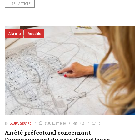
LIRE L’ARTICLE
A la une
Actualité
BY
LAURA GERARD
7 JUILLET 2026
416
0
Arrêté préfectoral concernant
l’aménagement du parc d’excellence