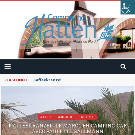
FLASH INFO
Kaffeekranzel : Le Maroc en camping-car avec Pau
A LA UNE
ACTUALITÉ
FLASH INFO
KAFFEEKRANZEL : LE MAROC EN CAMPING-CAR
AVEC PAULETTE GALLMANN