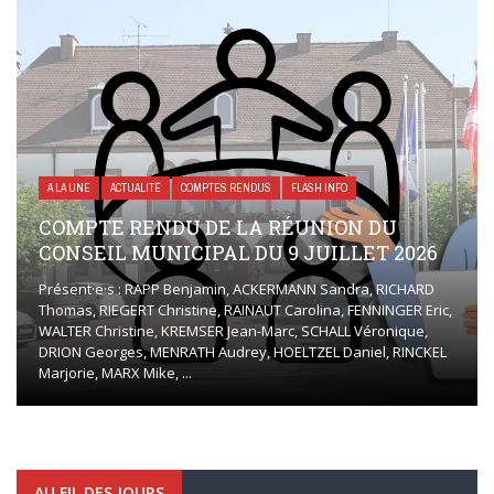
A LA UNE
ACTUALITÉ
COMPTES RENDUS
FLASH INFO
COMPTE RENDU DE LA RÉUNION DU
CONSEIL MUNICIPAL DU 9 JUILLET 2026
Présent·e·s : RAPP Benjamin, ACKERMANN Sandra, RICHARD
Thomas, RIEGERT Christine, RAINAUT Carolina, FENNINGER Eric,
WALTER Christine, KREMSER Jean-Marc, SCHALL Véronique,
DRION Georges, MENRATH Audrey, HOELTZEL Daniel, RINCKEL
Marjorie, MARX Mike, ...
AU FIL DES JOURS