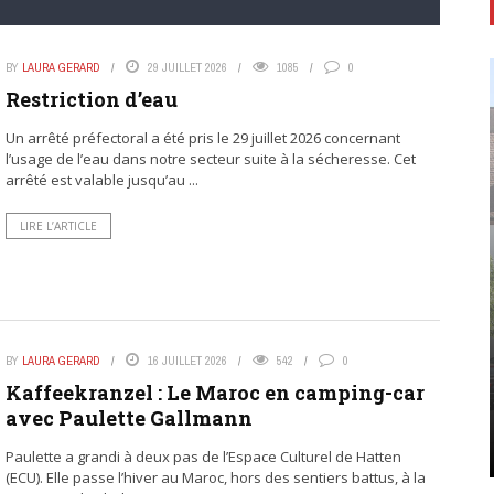
BY
LAURA GERARD
29 JUILLET 2026
1085
0
Restriction d’eau
Un arrêté préfectoral a été pris le 29 juillet 2026 concernant
l’usage de l’eau dans notre secteur suite à la sécheresse. Cet
arrêté est valable jusqu’au ...
LIRE L’ARTICLE
BY
LAURA GERARD
16 JUILLET 2026
542
0
Kaffeekranzel : Le Maroc en camping-car
avec Paulette Gallmann
Paulette a grandi à deux pas de l’Espace Culturel de Hatten
(ECU). Elle passe l’hiver au Maroc, hors des sentiers battus, à la