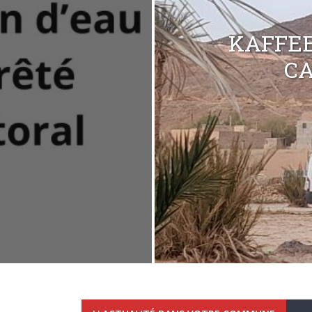
KAFFEE
C