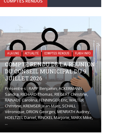
COMPTES RENDUS
A LA UNE
ACTUALITÉ
COMPTES RENDUS
FLASH INFO
COMPTE RENDU DE LA RÉUNION
DU CONSEIL MUNICIPAL DU 9
JUILLET 2026
Présent·e·s : RAPP Benjamin, ACKERMANN
Sandra, RICHARD Thomas, RIEGERT Christine,
RAINAUT Carolina, FENNINGER Eric, WALTER
Christine, KREMSER Jean-Marc, SCHALL
Véronique, DRION Georges, MENRATH Audrey,
HOELTZEL Daniel, RINCKEL Marjorie, MARX Mike,
...