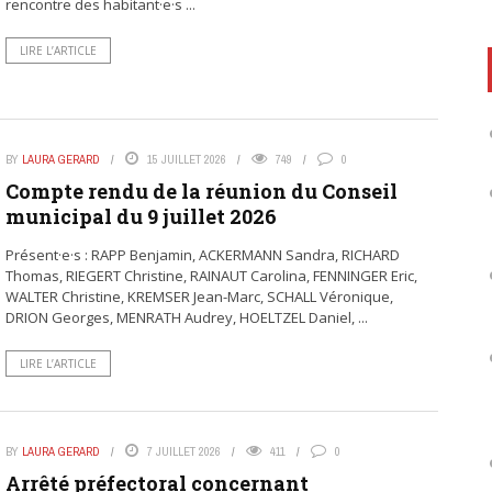
rencontre des habitant·e·s ...
LIRE L’ARTICLE
BY
LAURA GERARD
15 JUILLET 2026
749
0
Compte rendu de la réunion du Conseil
municipal du 9 juillet 2026
Présent·e·s : RAPP Benjamin, ACKERMANN Sandra, RICHARD
Thomas, RIEGERT Christine, RAINAUT Carolina, FENNINGER Eric,
WALTER Christine, KREMSER Jean-Marc, SCHALL Véronique,
DRION Georges, MENRATH Audrey, HOELTZEL Daniel, ...
LIRE L’ARTICLE
BY
LAURA GERARD
7 JUILLET 2026
411
0
Arrêté préfectoral concernant