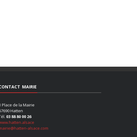
CONTACT MAIRIE
1 Place de la Mairie
67690 Hatten
Tél.
03 88 80 00 26
www.hatten.alsace
mairie@hatten-alsace.com