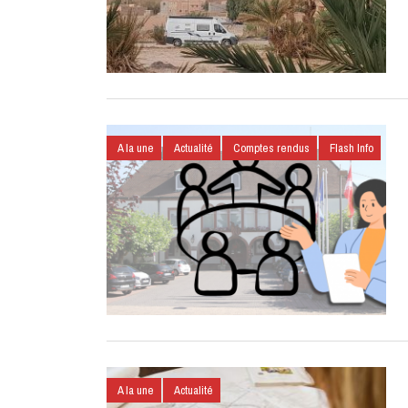
A la une
Actualité
Comptes rendus
Flash Info
A la une
Actualité