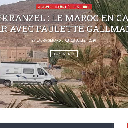
A LA UNE
ACTUALITÉ
FLASH INFO
KRANZEL : LE MAROC EN C
AR AVEC PAULETTE GALLMA
BY
LAURA GERARD
16 JUILLET 2026
LIRE L’ARTICLE