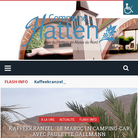
FLASH INFO
Kaffeekranzel : Le Maroc en camping-car avec Pau
A LA UNE
ACTUALITÉ
FLASH INFO
KAFFEEKRANZEL : LE MAROC EN CAMPING-CAR
AVEC PAULETTE GALLMANN