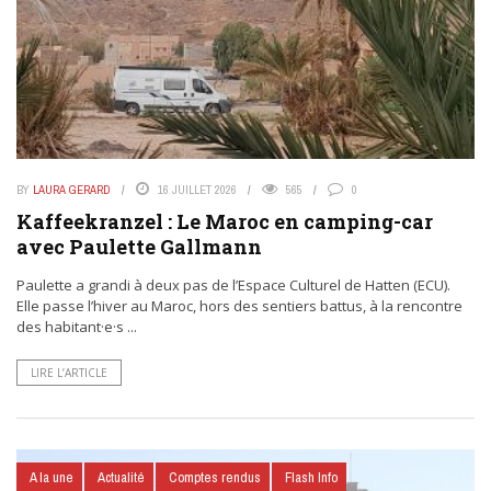
BY
LAURA GERARD
16 JUILLET 2026
565
0
Kaffeekranzel : Le Maroc en camping-car
avec Paulette Gallmann
Paulette a grandi à deux pas de l’Espace Culturel de Hatten (ECU).
Elle passe l’hiver au Maroc, hors des sentiers battus, à la rencontre
des habitant·e·s ...
LIRE L’ARTICLE
A la une
Actualité
Comptes rendus
Flash Info