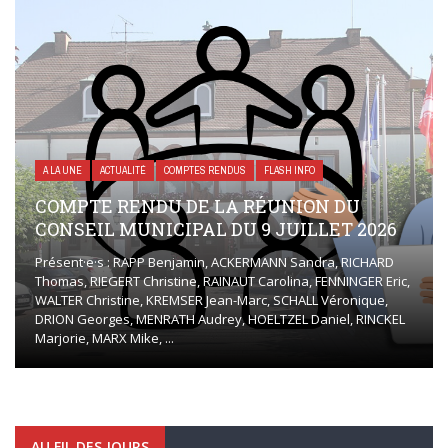
A LA UNE
ACTUALITÉ
COMPTES RENDUS
FLASH INFO
COMPTE RENDU DE LA RÉUNION DU
CONSEIL MUNICIPAL DU 9 JUILLET 2026
Présent·e·s : RAPP Benjamin, ACKERMANN Sandra, RICHARD
Thomas, RIEGERT Christine, RAINAUT Carolina, FENNINGER Eric,
WALTER Christine, KREMSER Jean-Marc, SCHALL Véronique,
DRION Georges, MENRATH Audrey, HOELTZEL Daniel, RINCKEL
Marjorie, MARX Mike, ...
AU FIL DES JOURS