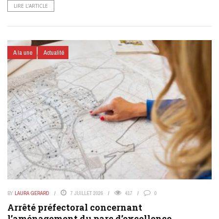
LIRE L’ARTICLE
A la une
Actualité
BY
LAURA GERARD
7 JUILLET 2026
417
0
Arrêté préfectoral concernant
l’aménagement du parc d’excellence