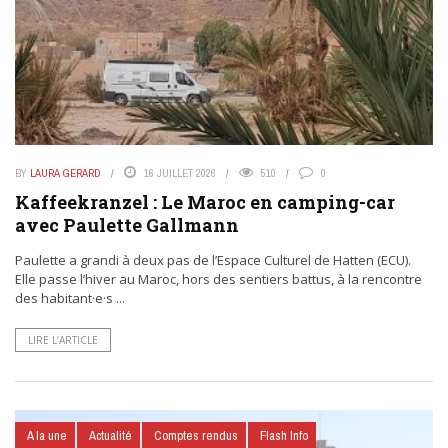
BY
LAURA GERARD
16 JUILLET 2026
510
0
Kaffeekranzel : Le Maroc en camping-car
avec Paulette Gallmann
Paulette a grandi à deux pas de l’Espace Culturel de Hatten (ECU).
Elle passe l’hiver au Maroc, hors des sentiers battus, à la rencontre
des habitant·e·s ...
LIRE L’ARTICLE
A la une
Actualité
Comptes rendus
Flash Info