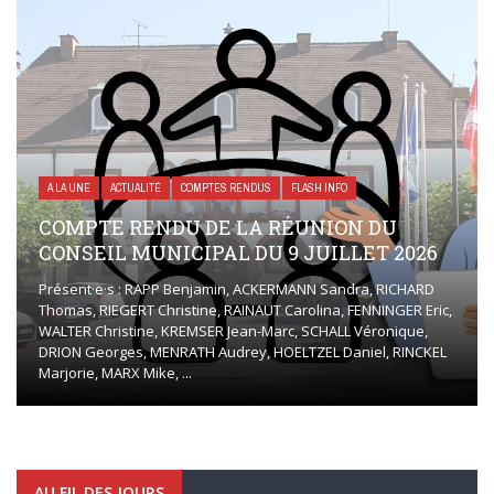
A LA UNE
ACTUALITÉ
COMPTES RENDUS
FLASH INFO
COMPTE RENDU DE LA RÉUNION DU
CONSEIL MUNICIPAL DU 9 JUILLET 2026
Présent·e·s : RAPP Benjamin, ACKERMANN Sandra, RICHARD
Thomas, RIEGERT Christine, RAINAUT Carolina, FENNINGER Eric,
WALTER Christine, KREMSER Jean-Marc, SCHALL Véronique,
DRION Georges, MENRATH Audrey, HOELTZEL Daniel, RINCKEL
Marjorie, MARX Mike, ...
AU FIL DES JOURS