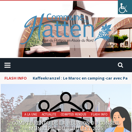
FLASH INFO
Kaffeekranzel : Le Maroc en camping-car avec Pau
A LA UNE
ACTUALITÉ
COMPTES RENDUS
FLASH INFO
COMPTE RENDU DE LA RÉUNION DU CONSEIL
MUNICIPAL DU 9 JUILLET 2026