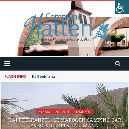
FLASH INFO
Kaffeekranzel : Le Maroc en camping-car avec Pau
A LA UNE
ACTUALITÉ
FLASH INFO
KAFFEEKRANZEL : LE MAROC EN CAMPING-CAR
AVEC PAULETTE GALLMANN