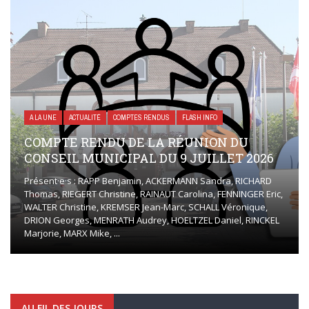
A LA UNE
ACTUALITÉ
COMPTES RENDUS
FLASH INFO
COMPTE RENDU DE LA RÉUNION DU
CONSEIL MUNICIPAL DU 9 JUILLET 2026
Présent·e·s : RAPP Benjamin, ACKERMANN Sandra, RICHARD
Thomas, RIEGERT Christine, RAINAUT Carolina, FENNINGER Eric,
WALTER Christine, KREMSER Jean-Marc, SCHALL Véronique,
DRION Georges, MENRATH Audrey, HOELTZEL Daniel, RINCKEL
Marjorie, MARX Mike, ...
AU FIL DES JOURS