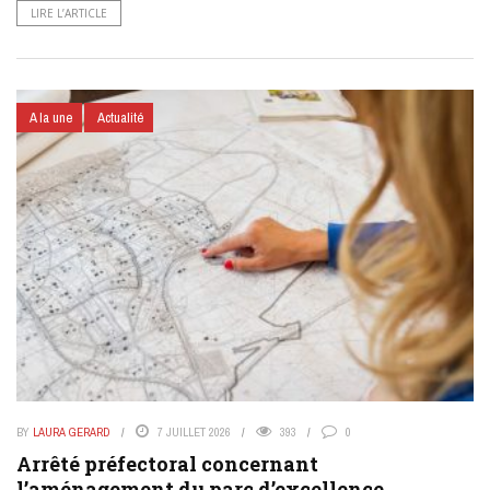
LIRE L’ARTICLE
A la une
Actualité
BY
LAURA GERARD
7 JUILLET 2026
393
0
Arrêté préfectoral concernant
l’aménagement du parc d’excellence