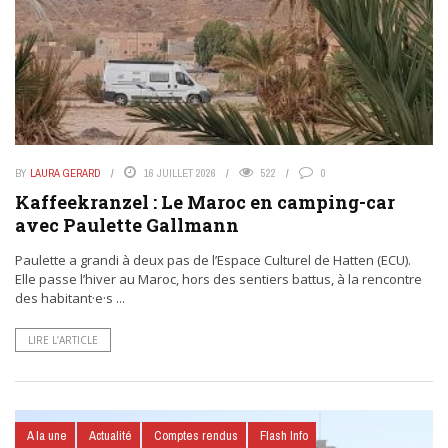
BY
LAURA GERARD
16 JUILLET 2026
522
0
Kaffeekranzel : Le Maroc en camping-car
avec Paulette Gallmann
Paulette a grandi à deux pas de l’Espace Culturel de Hatten (ECU).
Elle passe l’hiver au Maroc, hors des sentiers battus, à la rencontre
des habitant·e·s ...
LIRE L’ARTICLE
A la une
Actualité
Comptes rendus
Flash Info