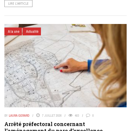
LIRE L’ARTICLE
A la une
Actualité
BY
LAURA GERARD
7 JUILLET 2026
403
0
Arrêté préfectoral concernant
l’aménagement du parc d’excellence