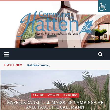
FLASH INFO
Kaffeekranzel : Le Maroc en camping-car avec Pau
A LA UNE
ACTUALITÉ
FLASH INFO
KAFFEEKRANZEL : LE MAROC EN CAMPING-CAR
AVEC PAULETTE GALLMANN