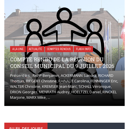
A LA UNE
ACTUALITÉ
COMPTES RENDUS
FLASH INFO
COMPTE RENDU DE LA RÉUNION DU
CONSEIL MUNICIPAL DU 9 JUILLET 2026
Présent·e·s : RAPP Benjamin, ACKERMANN Sandra, RICHARD
Thomas, RIEGERT Christine, RAINAUT Carolina, FENNINGER Eric,
WALTER Christine, KREMSER Jean-Marc, SCHALL Véronique,
DRION Georges, MENRATH Audrey, HOELTZEL Daniel, RINCKEL
Marjorie, MARX Mike, ...
AU FIL DES JOURS