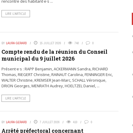
rencontre des habitant·e·s ...
LIRE L’ARTICLE
BY
LAURA GERARD
15 JUILLET 2026
748
0
Compte rendu de la réunion du Conseil
municipal du 9 juillet 2026
Présent·e·s : RAPP Benjamin, ACKERMANN Sandra, RICHARD
Thomas, RIEGERT Christine, RAINAUT Carolina, FENNINGER Eric,
WALTER Christine, KREMSER Jean-Marc, SCHALL Véronique,
DRION Georges, MENRATH Audrey, HOELTZEL Daniel, ...
LIRE L’ARTICLE
BY
LAURA GERARD
7 JUILLET 2026
410
0
Arrêté préfectoral concernant