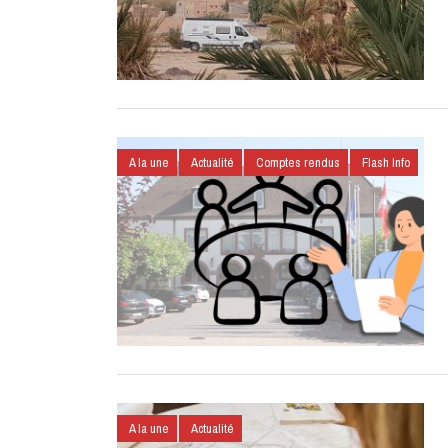
A la une
Actualité
Comptes rendus
Flash Info
A la une
Actualité