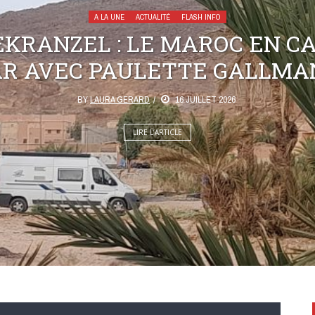
A LA UNE
ACTUALITÉ
FLASH INFO
KRANZEL : LE MAROC EN C
AR AVEC PAULETTE GALLMA
BY
LAURA GERARD
16 JUILLET 2026
LIRE L’ARTICLE