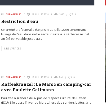
BY
LAURA GERARD
29 JUILLET 2026
1084
0
Restriction d’eau
Un arrêté préfectoral a été pris le 29 juillet 2026 concernant
l’usage de l’eau dans notre secteur suite à la sécheresse. Cet
arrêté est valable jusqu’au ...
LIRE L’ARTICLE
BY
LAURA GERARD
16 JUILLET 2026
541
0
Kaffeekranzel : Le Maroc en camping-car
avec Paulette Gallmann
Paulette a grandi à deux pas de l’Espace Culturel de Hatten
(ECU). Elle passe l’hiver au Maroc, hors des sentiers battus, à la