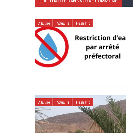
L' ACTUALITÉ DANS VOTRE COMMUNE
A la une
Actualité
Flash Info
A la une
Actualité
Flash Info