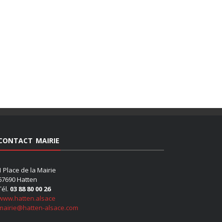
CONTACT MAIRIE
1 Place de la Mairie
67690 Hatten
Tél.
03 88 80 00 26
www.hatten.alsace
mairie@hatten-alsace.com