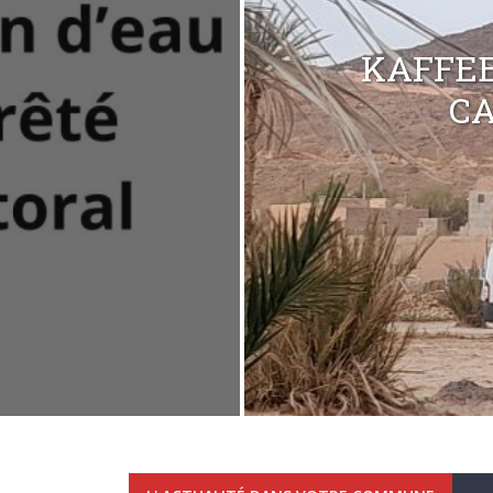
KAFFEE
C