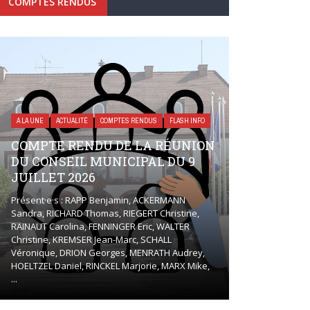
COMPTES RENDUS
A LA UNE
ACTUALITÉ
COMPTES RENDUS
FLASH INFO
COMPTE RENDU DE LA RÉUNION
DU CONSEIL MUNICIPAL DU 9
JUILLET 2026
Présent·e·s : RAPP Benjamin, ACKERMANN
Sandra, RICHARD Thomas, RIEGERT Christine,
RAINAUT Carolina, FENNINGER Eric, WALTER
Christine, KREMSER Jean-Marc, SCHALL
Véronique, DRION Georges, MENRATH Audrey,
HOELTZEL Daniel, RINCKEL Marjorie, MARX Mike,
...