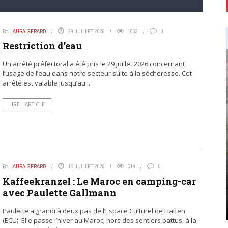
BY
LAURA GERARD
29 JUILLET 2026
1053
0
Restriction d’eau
Un arrêté préfectoral a été pris le 29 juillet 2026 concernant
l’usage de l’eau dans notre secteur suite à la sécheresse. Cet
arrêté est valable jusqu’au ...
LIRE L’ARTICLE
BY
LAURA GERARD
16 JUILLET 2026
514
0
Kaffeekranzel : Le Maroc en camping-car
avec Paulette Gallmann
Paulette a grandi à deux pas de l’Espace Culturel de Hatten
(ECU). Elle passe l’hiver au Maroc, hors des sentiers battus, à la