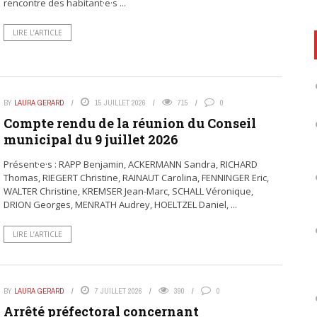
rencontre des habitant·e·s ...
LIRE L’ARTICLE
BY
LAURA GERARD
15 JUILLET 2026
715
0
Compte rendu de la réunion du Conseil
municipal du 9 juillet 2026
Présent·e·s : RAPP Benjamin, ACKERMANN Sandra, RICHARD
Thomas, RIEGERT Christine, RAINAUT Carolina, FENNINGER Eric,
WALTER Christine, KREMSER Jean-Marc, SCHALL Véronique,
DRION Georges, MENRATH Audrey, HOELTZEL Daniel, ...
LIRE L’ARTICLE
BY
LAURA GERARD
7 JUILLET 2026
390
0
Arrêté préfectoral concernant