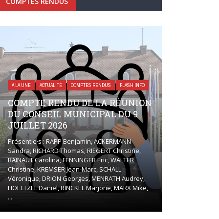
COMPTES RENDUS
A LA UNE
ACTUALITÉ
COMPTES RENDUS
FLASH INFO
COMPTE RENDU DE LA RÉUNION
DU CONSEIL MUNICIPAL DU 9
JUILLET 2026
Présent·e·s : RAPP Benjamin, ACKERMANN
Sandra, RICHARD Thomas, RIEGERT Christine,
RAINAUT Carolina, FENNINGER Eric, WALTER
Christine, KREMSER Jean-Marc, SCHALL
Véronique, DRION Georges, MENRATH Audrey,
HOELTZEL Daniel, RINCKEL Marjorie, MARX Mike,
...