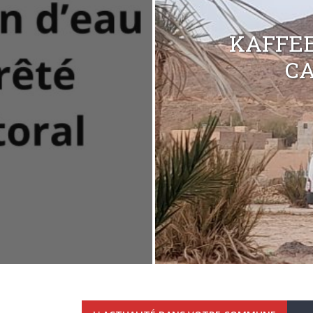
KAFFEE
C