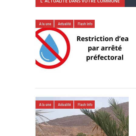
L' ACTUALITÉ DANS VOTRE COMMUNE
A la une
Actualité
Flash Info
A la une
Actualité
Flash Info