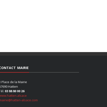
CONTACT MAIRIE
1 Place de la Mairie
67690 Hatten
Tél.
03 88 80 00 26
www.hatten.alsace
mairie@hatten-alsace.com