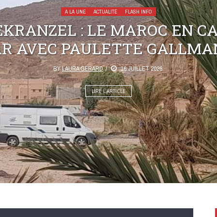
A LA UNE
ACTUALITÉ
FLASH INFO
KRANZEL : LE MAROC EN C
AR AVEC PAULETTE GALLMA
BY
LAURA GERARD
16 JUILLET 2026
LIRE L’ARTICLE