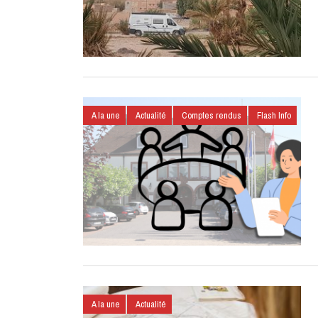
A la une
Actualité
Comptes rendus
Flash Info
A la une
Actualité