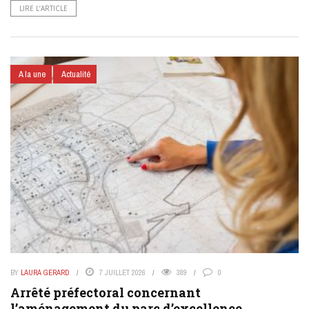
LIRE L’ARTICLE
A la une
Actualité
BY
LAURA GERARD
7 JUILLET 2026
389
0
Arrêté préfectoral concernant
l’aménagement du parc d’excellence