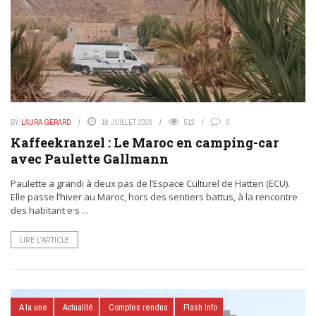
BY
LAURA GERARD
16 JUILLET 2026
512
0
Kaffeekranzel : Le Maroc en camping-car
avec Paulette Gallmann
Paulette a grandi à deux pas de l’Espace Culturel de Hatten (ECU).
Elle passe l’hiver au Maroc, hors des sentiers battus, à la rencontre
des habitant·e·s ...
LIRE L’ARTICLE
A la une
Actualité
Comptes rendus
Flash Info