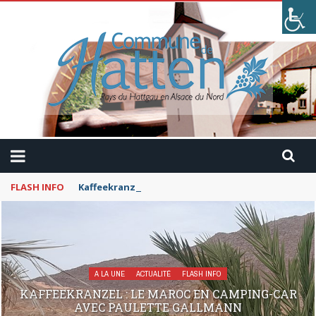
FLASH INFO
Kaffeekranzel : Le Maroc en camping-car avec Pau
A LA UNE
ACTUALITÉ
FLASH INFO
KAFFEEKRANZEL : LE MAROC EN CAMPING-CAR
AVEC PAULETTE GALLMANN