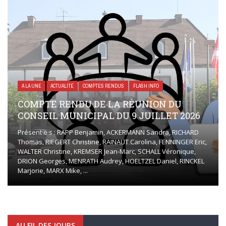
A LA UNE
ACTUALITÉ
COMPTES RENDUS
FLASH INFO
COMPTE RENDU DE LA RÉUNION DU
CONSEIL MUNICIPAL DU 9 JUILLET 2026
Présent·e·s : RAPP Benjamin, ACKERMANN Sandra, RICHARD
Thomas, RIEGERT Christine, RAINAUT Carolina, FENNINGER Eric,
WALTER Christine, KREMSER Jean-Marc, SCHALL Véronique,
DRION Georges, MENRATH Audrey, HOELTZEL Daniel, RINCKEL
Marjorie, MARX Mike, ...
AU FIL DES JOURS