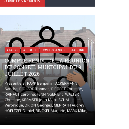
COMPTES RENDUS
A LA UNE
ACTUALITÉ
COMPTES RENDUS
FLASH INFO
COMPTE RENDU DE LA RÉUNION
DU CONSEIL MUNICIPAL DU 9
JUILLET 2026
Présent·e·s : RAPP Benjamin, ACKERMANN
Sandra, RICHARD Thomas, RIEGERT Christine,
RAINAUT Carolina, FENNINGER Eric, WALTER
Christine, KREMSER Jean-Marc, SCHALL
Véronique, DRION Georges, MENRATH Audrey,
HOELTZEL Daniel, RINCKEL Marjorie, MARX Mike,
...