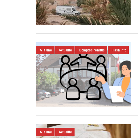
A la une
Actualité
Comptes rendus
Flash Info
A la une
Actualité