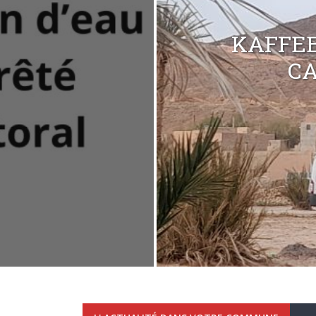
KAFFEE
C