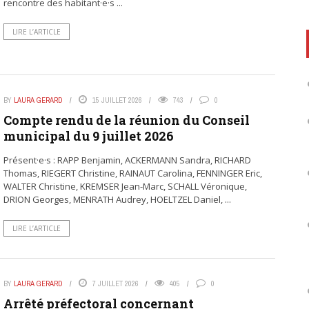
rencontre des habitant·e·s ...
LIRE L’ARTICLE
BY
LAURA GERARD
15 JUILLET 2026
743
0
Compte rendu de la réunion du Conseil
municipal du 9 juillet 2026
Présent·e·s : RAPP Benjamin, ACKERMANN Sandra, RICHARD
Thomas, RIEGERT Christine, RAINAUT Carolina, FENNINGER Eric,
WALTER Christine, KREMSER Jean-Marc, SCHALL Véronique,
DRION Georges, MENRATH Audrey, HOELTZEL Daniel, ...
LIRE L’ARTICLE
BY
LAURA GERARD
7 JUILLET 2026
405
0
Arrêté préfectoral concernant