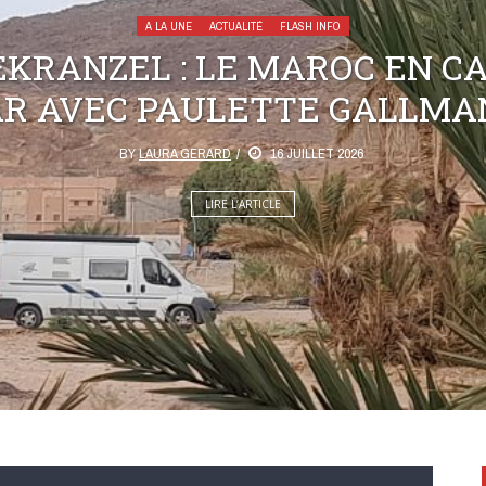
A LA UNE
ACTUALITÉ
FLASH INFO
KRANZEL : LE MAROC EN C
AR AVEC PAULETTE GALLMA
BY
LAURA GERARD
16 JUILLET 2026
LIRE L’ARTICLE