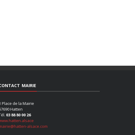
CONTACT MAIRIE
1 Place de la Mairie
67690 Hatten
Tél.
03 88 80 00 26
www.hatten.alsace
mairie@hatten-alsace.com