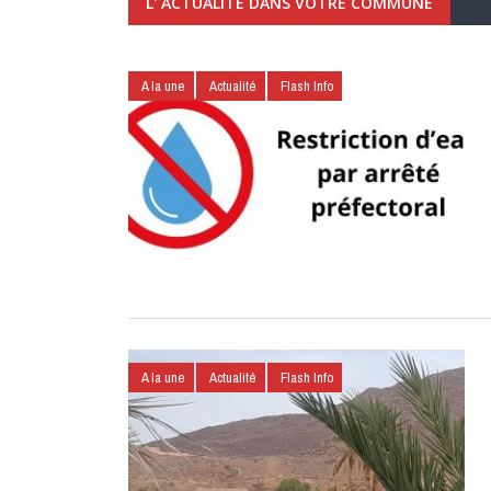
L' ACTUALITÉ DANS VOTRE COMMUNE
A la une
Actualité
Flash Info
A la une
Actualité
Flash Info