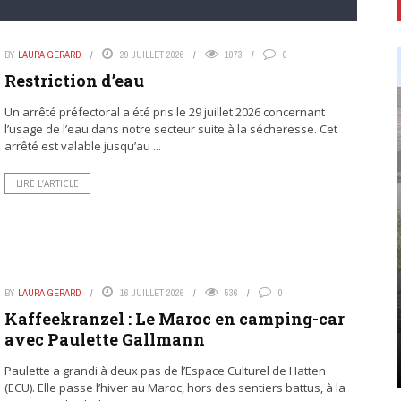
BY
LAURA GERARD
29 JUILLET 2026
1073
0
Restriction d’eau
Un arrêté préfectoral a été pris le 29 juillet 2026 concernant
l’usage de l’eau dans notre secteur suite à la sécheresse. Cet
arrêté est valable jusqu’au ...
LIRE L’ARTICLE
BY
LAURA GERARD
16 JUILLET 2026
536
0
Kaffeekranzel : Le Maroc en camping-car
avec Paulette Gallmann
Paulette a grandi à deux pas de l’Espace Culturel de Hatten
(ECU). Elle passe l’hiver au Maroc, hors des sentiers battus, à la