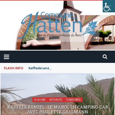
FLASH INFO
Kaffeekranzel : Le Maroc en camping-car avec Pau
A LA UNE
ACTUALITÉ
FLASH INFO
KAFFEEKRANZEL : LE MAROC EN CAMPING-CAR
AVEC PAULETTE GALLMANN