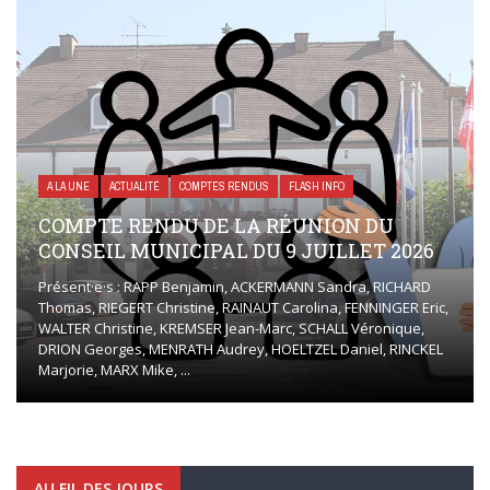
A LA UNE
ACTUALITÉ
COMPTES RENDUS
FLASH INFO
COMPTE RENDU DE LA RÉUNION DU
CONSEIL MUNICIPAL DU 9 JUILLET 2026
Présent·e·s : RAPP Benjamin, ACKERMANN Sandra, RICHARD
Thomas, RIEGERT Christine, RAINAUT Carolina, FENNINGER Eric,
WALTER Christine, KREMSER Jean-Marc, SCHALL Véronique,
DRION Georges, MENRATH Audrey, HOELTZEL Daniel, RINCKEL
Marjorie, MARX Mike, ...
AU FIL DES JOURS