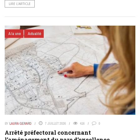
LIRE L’ARTICLE
A la une
Actualité
BY
LAURA GERARD
7 JUILLET 2026
416
0
Arrêté préfectoral concernant
l’aménagement du parc d’excellence