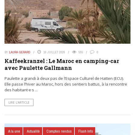
BY
LAURA GERARD
16 JUILLET 2026
555
0
Kaffeekranzel : Le Maroc en camping-car
avec Paulette Gallmann
Paulette a grandi à deux pas de l’Espace Culturel de Hatten (ECU).
Elle passe l’hiver au Maroc, hors des sentiers battus, à la rencontre
des habitant·e·s ...
LIRE L’ARTICLE
A la une
Actualité
Comptes rendus
Flash Info