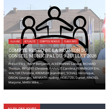
A LA UNE
ACTUALITÉ
COMPTES RENDUS
FLASH INFO
COMPTE RENDU DE LA RÉUNION DU
CONSEIL MUNICIPAL DU 9 JUILLET 2026
Présent·e·s : RAPP Benjamin, ACKERMANN Sandra, RICHARD
Thomas, RIEGERT Christine, RAINAUT Carolina, FENNINGER Eric,
WALTER Christine, KREMSER Jean-Marc, SCHALL Véronique,
DRION Georges, MENRATH Audrey, HOELTZEL Daniel, RINCKEL
Marjorie, MARX Mike, ...
AU FIL DES JOURS