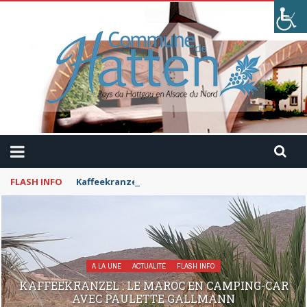
FLASH INFO
Kaffeekranzel : Le Maroc en camping-car avec Pau
A LA UNE
ACTUALITÉ
FLASH INFO
KAFFEEKRANZEL : LE MAROC EN CAMPING-CAR
AVEC PAULETTE GALLMANN