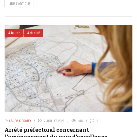
LIRE L’ARTICLE
A la une
Actualité
BY
LAURA GERARD
7 JUILLET 2026
418
0
Arrêté préfectoral concernant
l’aménagement du parc d’excellence