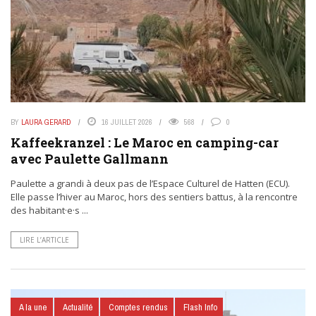
BY
LAURA GERARD
16 JUILLET 2026
568
0
Kaffeekranzel : Le Maroc en camping-car
avec Paulette Gallmann
Paulette a grandi à deux pas de l’Espace Culturel de Hatten (ECU).
Elle passe l’hiver au Maroc, hors des sentiers battus, à la rencontre
des habitant·e·s ...
LIRE L’ARTICLE
A la une
Actualité
Comptes rendus
Flash Info