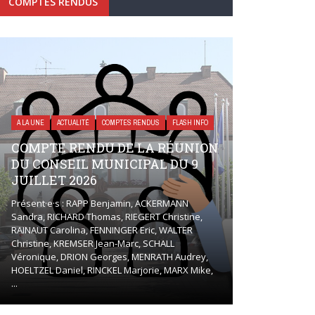
COMPTES RENDUS
A LA UNE
ACTUALITÉ
COMPTES RENDUS
FLASH INFO
COMPTE RENDU DE LA RÉUNION
DU CONSEIL MUNICIPAL DU 9
JUILLET 2026
Présent·e·s : RAPP Benjamin, ACKERMANN
Sandra, RICHARD Thomas, RIEGERT Christine,
RAINAUT Carolina, FENNINGER Eric, WALTER
Christine, KREMSER Jean-Marc, SCHALL
Véronique, DRION Georges, MENRATH Audrey,
HOELTZEL Daniel, RINCKEL Marjorie, MARX Mike,
...