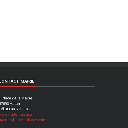
CONTACT MAIRIE
1 Place de la Mairie
67690 Hatten
Tél.
03 88 80 00 26
www.hatten.alsace
mairie@hatten-alsace.com