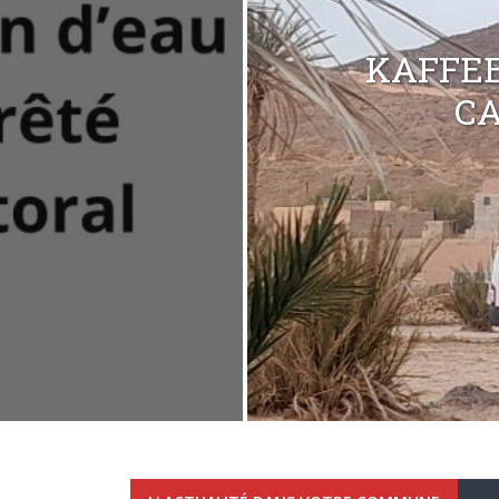
KAFFEE
C