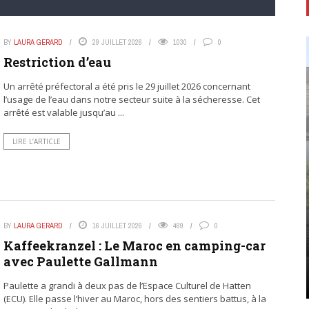
BY
LAURA GERARD
29 JUILLET 2026
1030
0
Restriction d’eau
Un arrêté préfectoral a été pris le 29 juillet 2026 concernant
l’usage de l’eau dans notre secteur suite à la sécheresse. Cet
arrêté est valable jusqu’au ...
LIRE L’ARTICLE
BY
LAURA GERARD
16 JUILLET 2026
499
0
Kaffeekranzel : Le Maroc en camping-car
avec Paulette Gallmann
Paulette a grandi à deux pas de l’Espace Culturel de Hatten
(ECU). Elle passe l’hiver au Maroc, hors des sentiers battus, à la