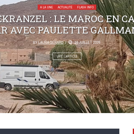
A LA UNE
ACTUALITÉ
FLASH INFO
KRANZEL : LE MAROC EN C
AR AVEC PAULETTE GALLMA
BY
LAURA GERARD
16 JUILLET 2026
LIRE L’ARTICLE