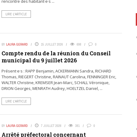
rencontre des habitant·e·s ...
LIRE L’ARTICLE
BY
LAURA GERARD
15 JUILLET 2026
698
0
Compte rendu de la réunion du Conseil
municipal du 9 juillet 2026
Présent·e·s : RAPP Benjamin, ACKERMANN Sandra, RICHARD
Thomas, RIEGERT Christine, RAINAUT Carolina, FENNINGER Eric,
WALTER Christine, KREMSER Jean-Marc, SCHALL Véronique,
DRION Georges, MENRATH Audrey, HOELTZEL Daniel, ...
LIRE L’ARTICLE
BY
LAURA GERARD
7 JUILLET 2026
381
0
Arrêté préfectoral concernant