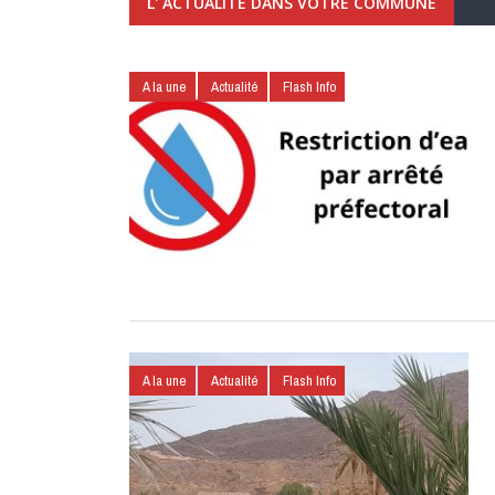
L' ACTUALITÉ DANS VOTRE COMMUNE
A la une
Actualité
Flash Info
A la une
Actualité
Flash Info