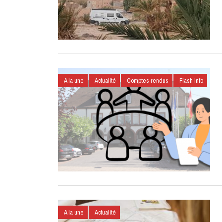
A la une
Actualité
Comptes rendus
Flash Info
A la une
Actualité