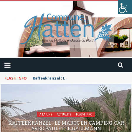
FLASH INFO
Kaffeekranzel : Le Maroc en camping-car avec Pau
A LA UNE
ACTUALITÉ
FLASH INFO
KAFFEEKRANZEL : LE MAROC EN CAMPING-CAR
AVEC PAULETTE GALLMANN