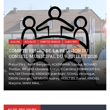
A LA UNE
ACTUALITÉ
COMPTES RENDUS
FLASH INFO
COMPTE RENDU DE LA RÉUNION DU
CONSEIL MUNICIPAL DU 9 JUILLET 2026
Présent·e·s : RAPP Benjamin, ACKERMANN Sandra, RICHARD
Thomas, RIEGERT Christine, RAINAUT Carolina, FENNINGER Eric,
WALTER Christine, KREMSER Jean-Marc, SCHALL Véronique,
DRION Georges, MENRATH Audrey, HOELTZEL Daniel, RINCKEL
Marjorie, MARX Mike, ...
AU FIL DES JOURS