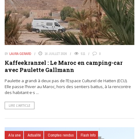
BY
LAURA GERARD
16 JUILLET 2026
511
0
Kaffeekranzel : Le Maroc en camping-car
avec Paulette Gallmann
Paulette a grandi à deux pas de l’Espace Culturel de Hatten (ECU).
Elle passe l’hiver au Maroc, hors des sentiers battus, à la rencontre
des habitant·e·s ...
LIRE L’ARTICLE
A la une
Actualité
Comptes rendus
Flash Info