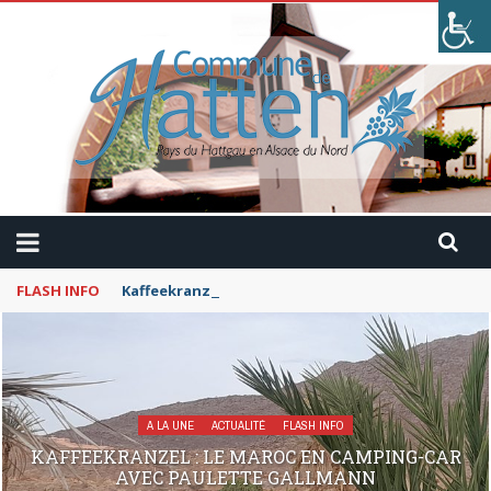
FLASH INFO
Kaffeekranzel : Le Maroc en camping-car avec Pau
A LA UNE
ACTUALITÉ
FLASH INFO
KAFFEEKRANZEL : LE MAROC EN CAMPING-CAR
AVEC PAULETTE GALLMANN