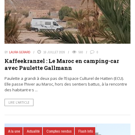
BY
LAURA GERARD
16 JUILLET 2026
560
0
Kaffeekranzel : Le Maroc en camping-car
avec Paulette Gallmann
Paulette a grandi à deux pas de l’Espace Culturel de Hatten (ECU).
Elle passe l’hiver au Maroc, hors des sentiers battus, à la rencontre
des habitant·e·s ...
LIRE L’ARTICLE
A la une
Actualité
Comptes rendus
Flash Info