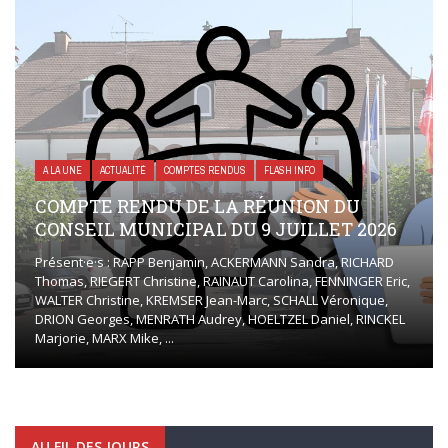
A LA UNE
ACTUALITÉ
COMPTES RENDUS
FLASH INFO
COMPTE RENDU DE LA RÉUNION DU
CONSEIL MUNICIPAL DU 9 JUILLET 2026
Présent·e·s : RAPP Benjamin, ACKERMANN Sandra, RICHARD
Thomas, RIEGERT Christine, RAINAUT Carolina, FENNINGER Eric,
WALTER Christine, KREMSER Jean-Marc, SCHALL Véronique,
DRION Georges, MENRATH Audrey, HOELTZEL Daniel, RINCKEL
Marjorie, MARX Mike, ...
AU FIL DES JOURS