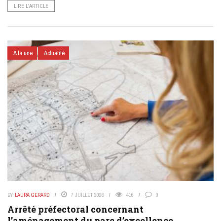
LIRE L’ARTICLE
A la une
Actualité
BY
LAURA GERARD
7 JUILLET 2026
416
0
Arrêté préfectoral concernant
l’aménagement du parc d’excellence