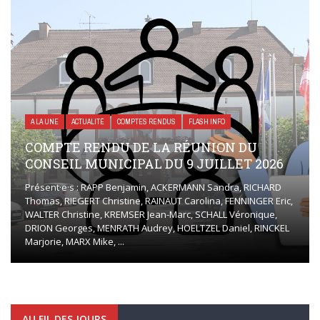
A LA UNE
ACTUALITÉ
COMPTES RENDUS
FLASH INFO
COMPTE RENDU DE LA RÉUNION DU
CONSEIL MUNICIPAL DU 9 JUILLET 2026
Présent·e·s : RAPP Benjamin, ACKERMANN Sandra, RICHARD
Thomas, RIEGERT Christine, RAINAUT Carolina, FENNINGER Eric,
WALTER Christine, KREMSER Jean-Marc, SCHALL Véronique,
DRION Georges, MENRATH Audrey, HOELTZEL Daniel, RINCKEL
Marjorie, MARX Mike, ...
AU FIL DES JOURS