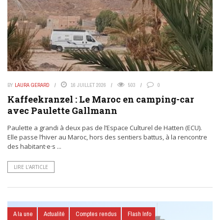
BY
LAURA GERARD
16 JUILLET 2026
503
0
Kaffeekranzel : Le Maroc en camping-car
avec Paulette Gallmann
Paulette a grandi à deux pas de l’Espace Culturel de Hatten (ECU).
Elle passe l’hiver au Maroc, hors des sentiers battus, à la rencontre
des habitant·e·s ...
LIRE L’ARTICLE
A la une
Actualité
Comptes rendus
Flash Info