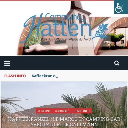
FLASH INFO
Kaffeekranzel : Le Maroc en camping-car avec Pau
A LA UNE
ACTUALITÉ
FLASH INFO
KAFFEEKRANZEL : LE MAROC EN CAMPING-CAR
AVEC PAULETTE GALLMANN