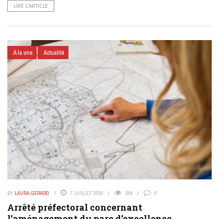
LIRE L’ARTICLE
A la une
Actualité
BY
LAURA GERARD
7 JUILLET 2026
384
0
Arrêté préfectoral concernant
l’aménagement du parc d’excellence