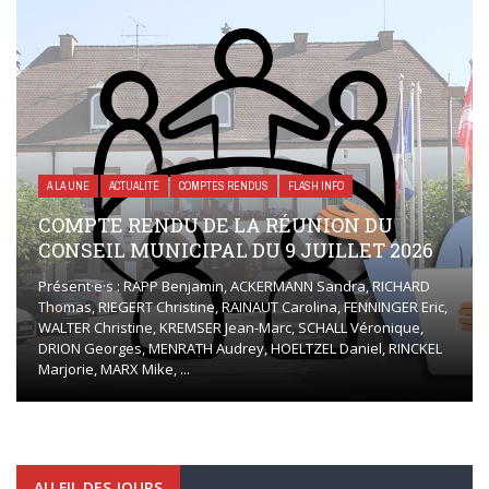
A LA UNE
ACTUALITÉ
COMPTES RENDUS
FLASH INFO
COMPTE RENDU DE LA RÉUNION DU
CONSEIL MUNICIPAL DU 9 JUILLET 2026
Présent·e·s : RAPP Benjamin, ACKERMANN Sandra, RICHARD
Thomas, RIEGERT Christine, RAINAUT Carolina, FENNINGER Eric,
WALTER Christine, KREMSER Jean-Marc, SCHALL Véronique,
DRION Georges, MENRATH Audrey, HOELTZEL Daniel, RINCKEL
Marjorie, MARX Mike, ...
AU FIL DES JOURS