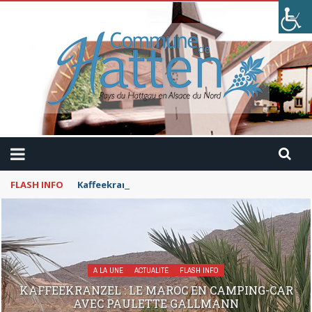
FLASH INFO
Kaffeekranzel : Le Maroc en camping-car avec Pau
A LA UNE
ACTUALITÉ
FLASH INFO
KAFFEEKRANZEL : LE MAROC EN CAMPING-CAR
AVEC PAULETTE GALLMANN