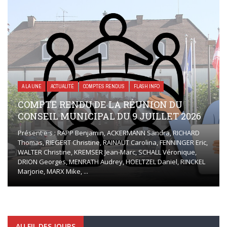
A LA UNE
ACTUALITÉ
COMPTES RENDUS
FLASH INFO
COMPTE RENDU DE LA RÉUNION DU
CONSEIL MUNICIPAL DU 9 JUILLET 2026
Présent·e·s : RAPP Benjamin, ACKERMANN Sandra, RICHARD
Thomas, RIEGERT Christine, RAINAUT Carolina, FENNINGER Eric,
WALTER Christine, KREMSER Jean-Marc, SCHALL Véronique,
DRION Georges, MENRATH Audrey, HOELTZEL Daniel, RINCKEL
Marjorie, MARX Mike, ...
AU FIL DES JOURS