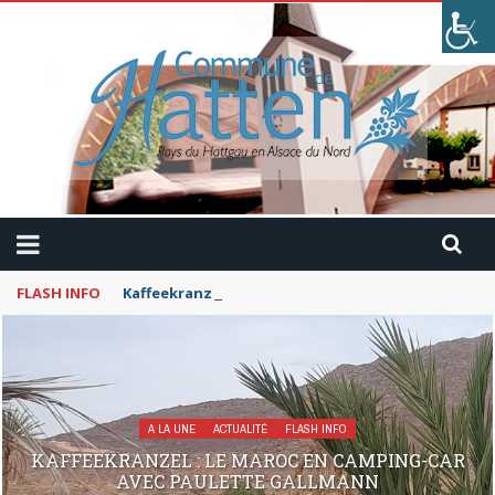
FLASH INFO
Kaffeekranzel : Le Maroc en camping-car avec Pau
A LA UNE
ACTUALITÉ
FLASH INFO
KAFFEEKRANZEL : LE MAROC EN CAMPING-CAR
AVEC PAULETTE GALLMANN