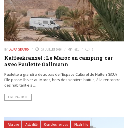
BY
LAURA GERARD
16 JUILLET 2026
491
0
Kaffeekranzel : Le Maroc en camping-car
avec Paulette Gallmann
Paulette a grandi à deux pas de l’Espace Culturel de Hatten (ECU).
Elle passe l’hiver au Maroc, hors des sentiers battus, à la rencontre
des habitant·e·s ...
LIRE L’ARTICLE
A la une
Actualité
Comptes rendus
Flash Info