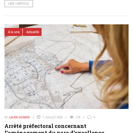
LIRE L’ARTICLE
A la une
Actualité
BY
LAURA GERARD
7 JUILLET 2026
376
0
Arrêté préfectoral concernant
l’aménagement du parc d’excellence