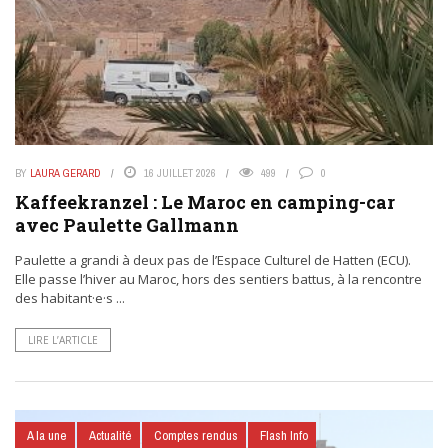
BY
LAURA GERARD
16 JUILLET 2026
499
0
Kaffeekranzel : Le Maroc en camping-car
avec Paulette Gallmann
Paulette a grandi à deux pas de l’Espace Culturel de Hatten (ECU).
Elle passe l’hiver au Maroc, hors des sentiers battus, à la rencontre
des habitant·e·s ...
LIRE L’ARTICLE
A la une
Actualité
Comptes rendus
Flash Info