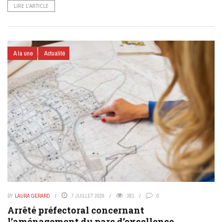
LIRE L’ARTICLE
A la une
Actualité
BY
LAURA GERARD
7 JUILLET 2026
381
0
Arrêté préfectoral concernant
l’aménagement du parc d’excellence