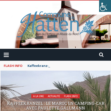
FLASH INFO
Kaffeekranzel : Le Maroc en camping-car avec Pau
A LA UNE
ACTUALITÉ
FLASH INFO
KAFFEEKRANZEL : LE MAROC EN CAMPING-CAR
AVEC PAULETTE GALLMANN