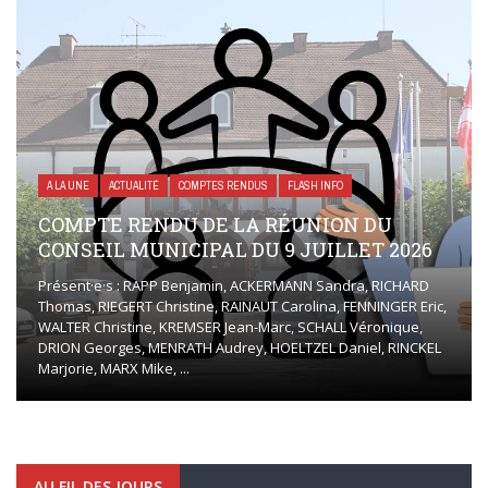
A LA UNE
ACTUALITÉ
COMPTES RENDUS
FLASH INFO
COMPTE RENDU DE LA RÉUNION DU
CONSEIL MUNICIPAL DU 9 JUILLET 2026
Présent·e·s : RAPP Benjamin, ACKERMANN Sandra, RICHARD
Thomas, RIEGERT Christine, RAINAUT Carolina, FENNINGER Eric,
WALTER Christine, KREMSER Jean-Marc, SCHALL Véronique,
DRION Georges, MENRATH Audrey, HOELTZEL Daniel, RINCKEL
Marjorie, MARX Mike, ...
AU FIL DES JOURS