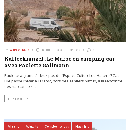
BY
LAURA GERARD
16 JUILLET 2026
492
0
Kaffeekranzel : Le Maroc en camping-car
avec Paulette Gallmann
Paulette a grandi à deux pas de l’Espace Culturel de Hatten (ECU).
Elle passe l’hiver au Maroc, hors des sentiers battus, à la rencontre
des habitant·e·s ...
LIRE L’ARTICLE
A la une
Actualité
Comptes rendus
Flash Info