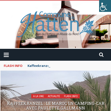
FLASH INFO
Kaffeekranzel : Le Maroc en camping-car avec Pau
A LA UNE
ACTUALITÉ
FLASH INFO
KAFFEEKRANZEL : LE MAROC EN CAMPING-CAR
AVEC PAULETTE GALLMANN