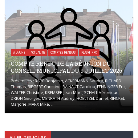
A LA UNE
ACTUALITÉ
COMPTES RENDUS
FLASH INFO
COMPTE RENDU DE LA RÉUNION DU
CONSEIL MUNICIPAL DU 9 JUILLET 2026
Présent·e·s : RAPP Benjamin, ACKERMANN Sandra, RICHARD
Thomas, RIEGERT Christine, RAINAUT Carolina, FENNINGER Eric,
WALTER Christine, KREMSER Jean-Marc, SCHALL Véronique,
DRION Georges, MENRATH Audrey, HOELTZEL Daniel, RINCKEL
Marjorie, MARX Mike, ...
AU FIL DES JOURS