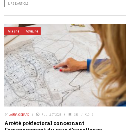
LIRE L’ARTICLE
A la une
Actualité
BY
LAURA GERARD
7 JUILLET 2026
380
0
Arrêté préfectoral concernant
l’aménagement du parc d’excellence