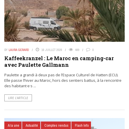
BY
LAURA GERARD
16 JUILLET 2026
499
0
Kaffeekranzel : Le Maroc en camping-car
avec Paulette Gallmann
Paulette a grandi à deux pas de l’Espace Culturel de Hatten (ECU).
Elle passe l’hiver au Maroc, hors des sentiers battus, à la rencontre
des habitant·e·s ...
LIRE L’ARTICLE
A la une
Actualité
Comptes rendus
Flash Info