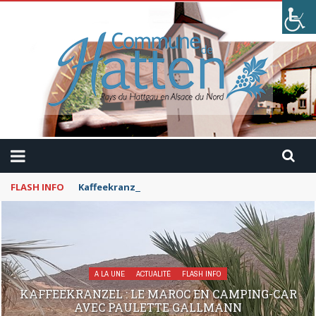
FLASH INFO
Kaffeekranzel : Le Maroc en camping-car avec Pau
A LA UNE
ACTUALITÉ
FLASH INFO
KAFFEEKRANZEL : LE MAROC EN CAMPING-CAR
AVEC PAULETTE GALLMANN