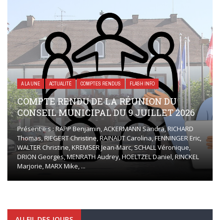
A LA UNE
ACTUALITÉ
COMPTES RENDUS
FLASH INFO
COMPTE RENDU DE LA RÉUNION DU
CONSEIL MUNICIPAL DU 9 JUILLET 2026
Présent·e·s : RAPP Benjamin, ACKERMANN Sandra, RICHARD
Thomas, RIEGERT Christine, RAINAUT Carolina, FENNINGER Eric,
WALTER Christine, KREMSER Jean-Marc, SCHALL Véronique,
DRION Georges, MENRATH Audrey, HOELTZEL Daniel, RINCKEL
Marjorie, MARX Mike, ...
AU FIL DES JOURS